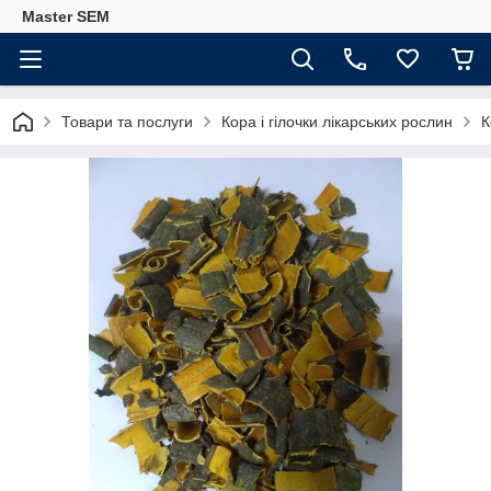
Master SEM
Товари та послуги
Кора і гілочки лікарських рослин
К