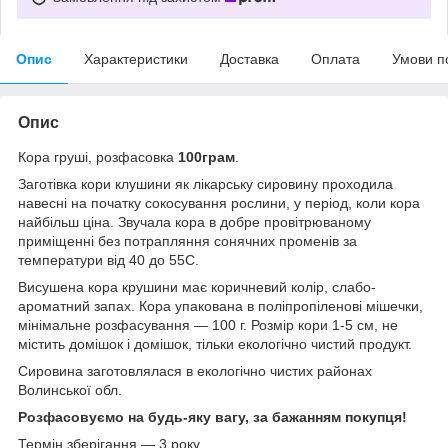
Опис
Характеристики
Доставка
Оплата
Умови п
Опис
Кора груші, розфасовка
100грам
.
Заготівка кори клушини як лікарську сировину проходила
навесні на початку сокосування рослини, у період, коли кора
найбільш ціна. Звучала кора в добре провітрюваному
приміщенні без потрапляння сонячних променів за
температури від 40 до 55С.
Висушена кора крушини має коричневий колір, слабо-
ароматний запах. Кора упакована в поліпропіленові мішечки,
мінімальне розфасування — 100 г. Розмір кори 1-5 см, не
містить домішок і домішок, тільки екологічно чистий продукт.
Сировина заготовлялася в екологічно чистих районах
Волинської обл.
Розфасовуємо на будь-яку вагу, за бажанням покупця!
Термін зберігання — 3 року.