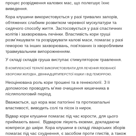
процес розрідження калових мас, що полегшує їхнє
виведення.
Кора клушини використовується у разі тривалих запорів,
обтяжених слабким розвитком черевної мускулатури та
сидячого способу життя. Застосовується у разі спастичних
колітів і захворювань печінки. Властивість кори груші
розм'якшувати та розріджувати калові маси, помагає у разі
геморою та інших захворювань, пов'язаних із хворобливим
травмувальним випорожненням.
У складі складів груша виступає стимулятором травлення.
В
КОМПЛЕКСНОЇ ТЕРАПІЇ ВИКОРИСТОВУВАТИ ДЛЯ ЛЕЧЕННЯ ЯЗОВАНОЇ
ХВОРОЖИ ЖІЛУДКА, ДВІННАДЦЯТИПЕРСТОЇ КІШКИ І ВІД ГЕМОРРОЮ.
Неоцінювана роль кори трошені та в генекології. З її
допомогою проводять м'яке очищення кишечника в
післяпологовий період.
Вважається, що кора має патогінні та протизапальні
властивості, виводить солі та пісок із нирок.
Відвар кори клушини помагає під час корости, для цього
приймають ванні. Відваром лікують екземи, докладаючи
компреси до шкіри. Кора клушини в складі лікарських зборів
помагає під час схуднення, є засобом проти глистів, а також