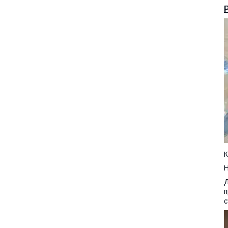
К
Н
Д
п
с