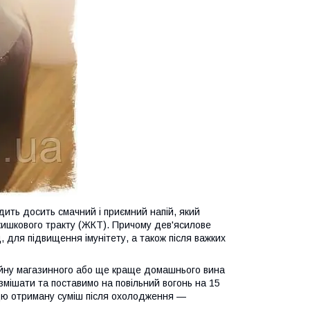
дить досить смачний і приємний напій, який
-кишкового тракту (ЖКТ). Причому дев'ясилове
 для підвищення імунітету, а також після важких
вейну магазинного або ще краще домашнього вина
 змішати та поставимо на повільний вогонь на 15
Цю отриману суміш після охолодження —