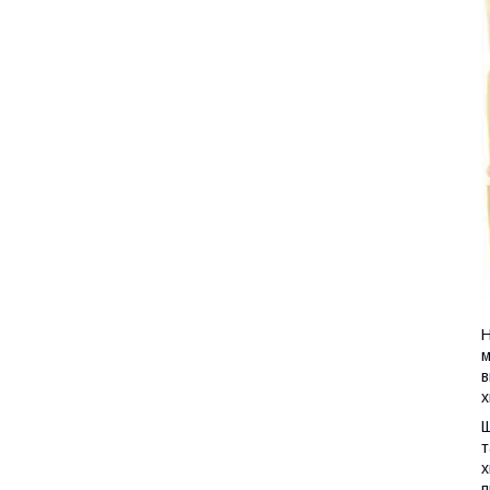
Н
м
в
х
Щ
т
х
п