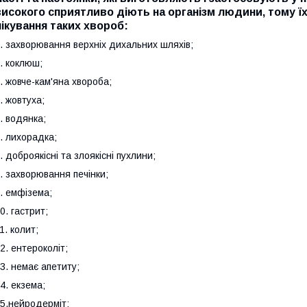
високого сприятливо діють на організм людини, тому 
лікування таких хвороб:
. захворювання верхніх дихальних шляхів;
. коклюш;
. жовче-кам'яна хвороба;
. жовтуха;
. водянка;
. лихорадка;
. доброякісні та злоякісні пухлини;
. захворювання печінки;
. емфізема;
0. гастрит;
1. колит;
2. ентероколіт;
3. немає апетиту;
4. екзема;
5.нейродерміт;