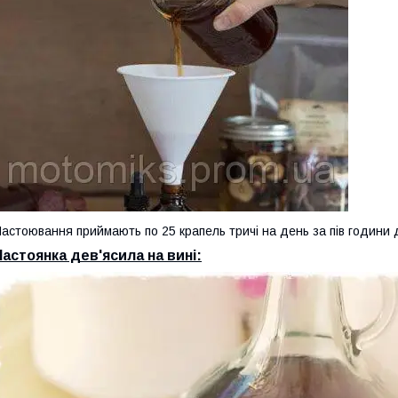
астоювання приймають по 25 крапель тричі на день за пів години д
Настоянка дев'ясила на вині: