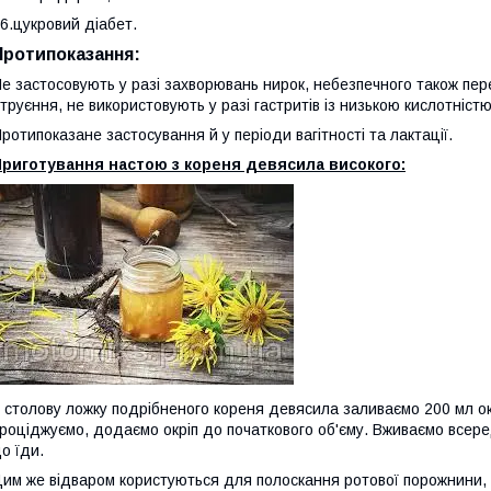
6.цукровий діабет.
Протипоказання:
е застосовують у разі захворювань нирок, небезпечного також пе
труєння, не використовують у разі гастритів із низькою кислотністю
ротипоказане застосування й у періоди вагітності та лактації.
Приготування настою з кореня девясила високого:
 столову ложку подрібненого кореня девясила заливаємо 200 мл ок
роціджуємо, додаємо окріп до початкового об'єму. Вживаємо всере
о їди.
им же відваром користуються для полоскання ротової порожнини, я