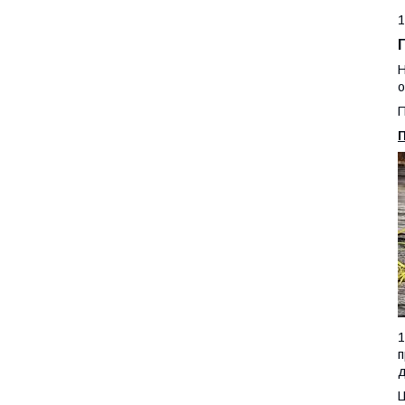
1
Н
о
П
1
п
д
Ц