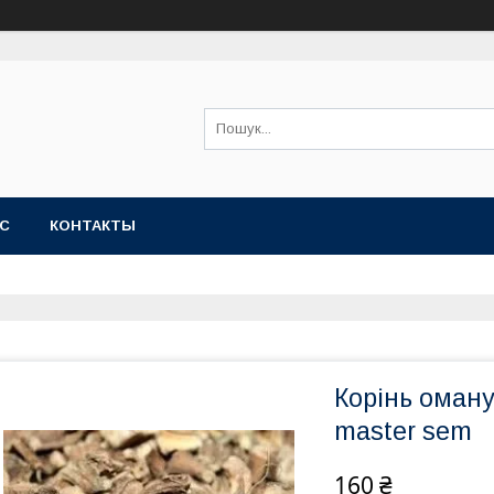
АС
КОНТАКТЫ
Корінь оману
master sem
160 ₴