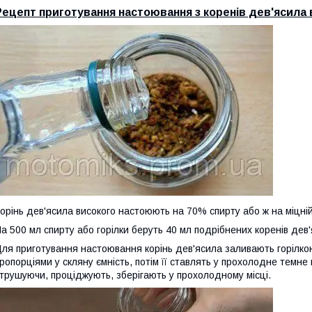
Рецепт приготування настоювання з коренів дев'ясила 
орінь дев'ясила високого настоюють на 70% спирту або ж на міцній
а 500 мл спирту або горілки беруть 40 мл подрібнених коренів дев'
ля приготування настоювання корінь дев'ясила заливають горілко
ропорціями у скляну ємність, потім її ставлять у прохолодне темне
трушуючи, проціджують, зберігають у прохолодному місці.