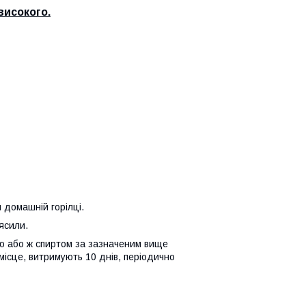
високого.
 домашній горілці.
ясили.
ю або ж спиртом за зазначеним вище
 місце, витримують 10 днів, періодично