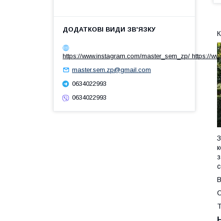
К
https://www.instagram.com/master_sem_zp/ https://w
master.sem.zp@gmail.com
0634022993
0634022993
З
к
з
с
В
С
Т