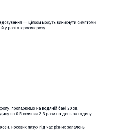
редозування — цілком можуть виникнути симптоми
 й у разі атеросклерозу.
ропу, пропарюємо на водяній бані 20 хв,
дину по 0.5 склянки 2-3 рази на день за годину
сен, носових пазух під час різних запалень