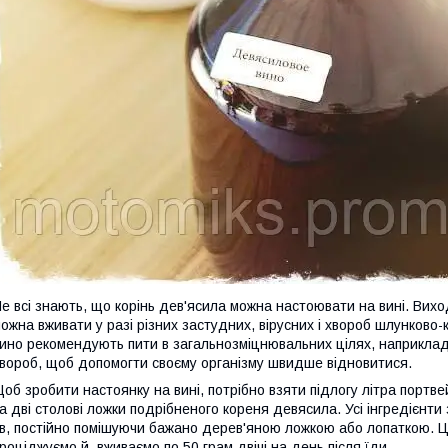
е всі знають, що корінь дев'ясила можна настоювати на вині. Вихо
ожна вживати у разі різних застудних, вірусних і хвороб шлунково
ино рекомендують пити в загальнозміцнювальних цілях, наприклад,
вороб, щоб допомогти своєму організму швидше відновитися.
об зробити настоянку на вині, потрібно взяти підлогу літра порт
а дві столові ложки подрібненого кореня девясила. Усі інгредієнти
в, постійно помішуючи бажано дерев'яною ложкою або лопаткою. 
роціджуємо й вживаємо по 50 грам двічі на день після їди.