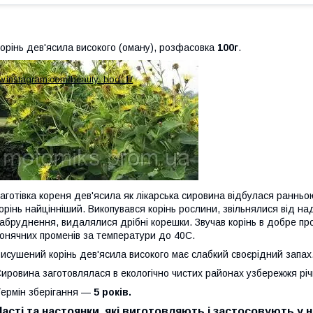
орінь дев'ясила високого (оману), розфасовка
100г
.
ww.instagram.com/beauty_bod_1/
аготівка кореня дев'ясила як лікарська сировина відбулася ранньо
орінь найцінніший. Викопувався корінь рослини, звільнялися від н
абруднення, видалялися дрібні корешки. Звучав корінь в добре п
онячних променів за температури до 40С.
исушений корінь дев'ясила високого має слабкий своєрідний запах
ировина заготовлялася в екологічно чистих районах узбережжя рі
ермін зберігання —
5 років.
Насті та настоянки, які виготовляють і застосовують у 