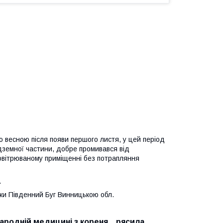
ю весною після появи першого листя, у цей період
адземної частини, добре промивався від
ровітрюваному приміщенні без потрапляння
.
чки Південний Буг Винницькою обл.
народній медицині з кореня , рясила