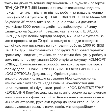
точок на дюйм та точним відстеженням на будь-якій поверхні.
ПРАЦЮЙТЕ В ТИШІ Кнопки з тихим натисканням надають
приємні тактильні відчуття під час роботи та видають менше
шуму (ніж MX Anywhere 3). ТОЧНЕ ВІДСТВЕЖЕННЯ Миша MX
Anywhere 3S тепер також оснащена оптичним датчиком
чутливістю 8000 точок на дюйм, що забезпечує найвищу
швидкодію на будь-якій поверхні, навіть на склі. ШВИДКА
ЗАРЯДКА При повній зарядці батареї, миша MX Anywhere 3S
може працювати до 70 днів, а швидкої зарядки впродовж
однієї хвилини вистачить на три години роботи. 1000 РЯДКІВ
ЗА СЕКУНДУ Електромагнітна прокрутка MagSpeed гарантує
вражаючу швидкість, точність та практично безшумну роботу з
можливістю прокручування 1000 рядків за секунду. КОМФОРТ
БУДЬ-ДЕ Компактна низькопрофільна конструкція повторює
форму долоні. НАЛАШТУЙТЕСЬ НА ПРОДУКТИВНІСТЬ З
LOGI OPTIONS+ Додаток Logi Options+ дозволяє
використовувати функцію керування Flow одночасно на
кількох комп'ютерах та надає більше можливостей для
налаштування, ніж будь-коли. раніше. КРОС-КОМП'ЮТЕРНЕ
КЕРУВАННЯ Керуйте декількома комп'ютерами за допомогою
миші, сумісної з функцією Flow. Автоматично перемикайтеся
між комп'ютерами, рухаючи курсор до краю екрана. Ваша
миша рухається разом з вами, навіть між операційними