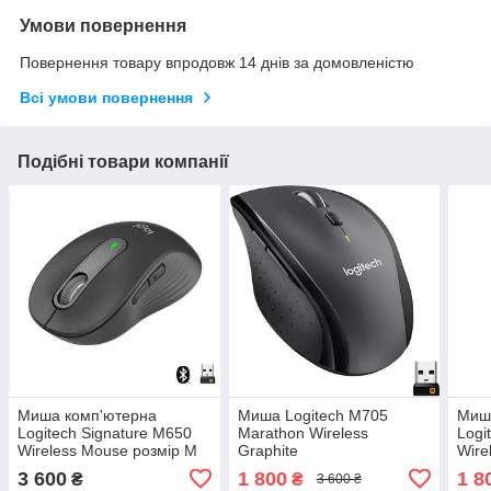
Умови повернення
Повернення товару впродовж 14 днів за домовленістю
Всі умови повернення
Подібні товари компанії
Миша комп'ютерна
Миша Logitech M705
Миш
Logitech Signature M650
Marathon Wireless
Logi
Wireless Mouse розмір М
Graphite
Wire
3 600
1 800
1 8
₴
₴
3 600 ₴