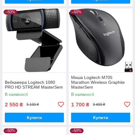
–50%
–50%
Миша Logitech M705
Вебкамера Logitech 1080
Marathon Wireless Graphite
PRO HD STREAM MasterSem
MasterSem
В наявності
В наявності
2 550
1 700
₴
₴
5 100 ₴
3 400 ₴
Купити
Купити
–50%
–50%