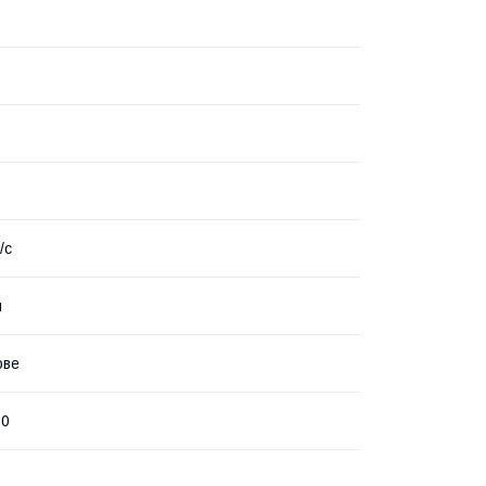
/с
й
ове
80