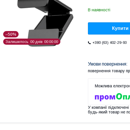
В наявності
Купити
–50%
Залишилось
0
0
днів
0
0
0
0
0
0
+380 (63) 402-29-93
повернення товару п
У компанії підключені
будь-який товар не п