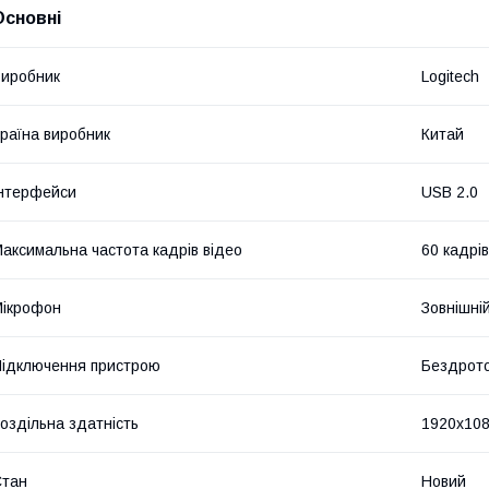
Основні
иробник
Logitech
раїна виробник
Китай
нтерфейси
USB 2.0
аксимальна частота кадрів відео
60 кадрів
ікрофон
Зовнішні
ідключення пристрою
Бездрот
оздільна здатність
1920x10
Стан
Новий