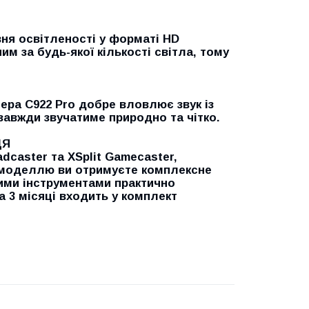
ня освітленості у форматі HD
м за будь-якої кількості світла, тому
ра C922 Pro добре вловлює звук із
 завжди звучатиме природно та чітко.
ЦЯ
caster та XSplit Gamecaster,
єю моделлю ви отримуєте комплексне
ими інструментами практично
а 3 місяці входить у комплект