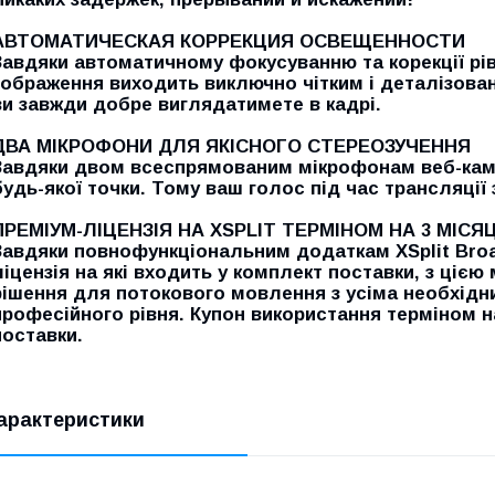
АВТОМАТИЧЕСКАЯ КОРРЕКЦИЯ ОСВЕЩЕННОСТИ
Завдяки автоматичному фокусуванню та корекції рів
зображення виходить виключно чітким і деталізовани
ви завжди добре виглядатимете в кадрі.
ДВА МІКРОФОНИ ДЛЯ ЯКІСНОГО СТЕРЕОЗУЧЕННЯ
Завдяки двом всеспрямованим мікрофонам веб-каме
будь-якої точки. Тому ваш голос під час трансляції
ПРЕМІУМ-ЛІЦЕНЗІЯ НА XSPLIT ТЕРМІНОМ НА 3 МІСЯ
Завдяки повнофункціональним додаткам XSplit Broad
ліцензія на які входить у комплект поставки, з ці
рішення для потокового мовлення з усіма необхідн
професійного рівня. Купон використання терміном н
поставки.
арактеристики