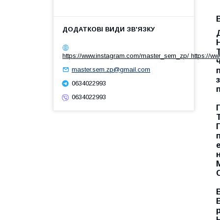
https://www.instagram.com/master_sem_zp/ https://w
master.sem.zp@gmail.com
0634022993
0634022993