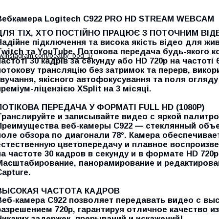
Вебкамера Logitech C922 PRO HD STREAM WEBCAM
ДЛЯ ТІХ, ХТО ПОСТІЙНО ПРАЦЮЄ З ПОТОЧНИМ ВІД
Надійне підключення та висока якість відео для жив
Twitch та YouTube. Потокова передача будь-якого ко
ww.instagram.com/beauty_bod_1/
частоті 30 кадрів за секунду або HD 720p на частоті 
потокову трансляцію без затримок та перерв, вико
звучання, якісного автофокусування та поля огляду 
преміум-ліцензією XSplit на 3 місяці.
ПОТІКОВА ПЕРЕДАЧА У ФОРМАТІ FULL HD (1080P)
Транслируйте и записывайте видео с яркой палитро
Преимущества веб-камеры C922 — стеклянный объе
поле обзора по диагонали 78°. Камера обеспечива
естественную цветопередачу и плавное воспроизвед
на частоте 30 кадров в секунду и в формате HD 720p 
Масштабирование, панорамирование и редактиров
Capture.
ВЫСОКАЯ ЧАСТОТА КАДРОВ
Веб-камера C922 позволяет передавать видео с высо
разрешением 720p, гарантируя отличное качество 
Никаких задержек, прерываний и искажений!