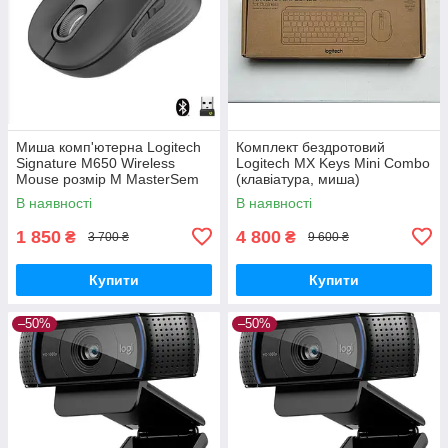
Миша комп'ютерна Logitech
Комплект бездротовий
Signature M650 Wireless
Logitech MX Keys Mini Combo
Mouse розмір М MasterSem
(клавіатура, миша)
MasterSem
В наявності
В наявності
1 850
4 800
₴
₴
3 700 ₴
9 600 ₴
Купити
Купити
–50%
–50%