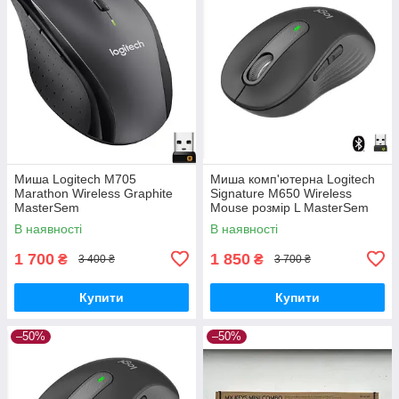
Миша Logitech M705
Миша комп'ютерна Logitech
Marathon Wireless Graphite
Signature M650 Wireless
MasterSem
Mouse розмір L MasterSem
В наявності
В наявності
1 700
1 850
₴
₴
3 400 ₴
3 700 ₴
Купити
Купити
–50%
–50%