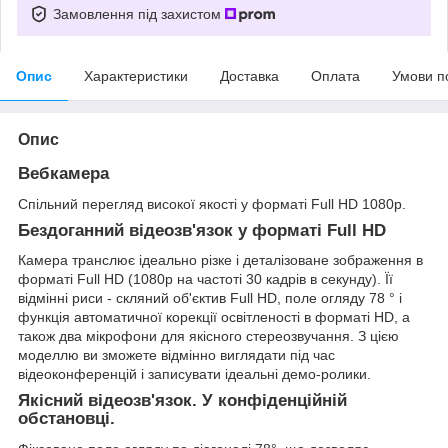
Замовлення під захистом
Опис
Характеристики
Доставка
Оплата
Умови п
Опис
Вебкамера
Спільний перегляд високої якості у форматі Full HD 1080p.
Бездоганний відеозв'язок у форматі Full HD
Камера транслює ідеально різке і деталізоване зображення в
форматі Full HD (1080p на частоті 30 кадрів в секунду). Її
відмінні риси - скляний об'єктив Full HD, поле огляду 78 ° і
функція автоматичної корекції освітленості в форматі HD, а
також два мікрофони для якісного стереозвучання. З цією
моделлю ви зможете відмінно виглядати під час
відеоконференцій і записувати ідеальні демо-ролики.
Якісний відеозв'язок. У конфіденційній
обстановці.