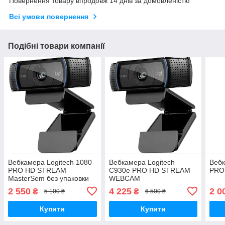
Повернення товару впродовж 14 днів за домовленістю
Всі умови повернення
Подібні товари компанії
Вебкамера Logitech 1080
Вебкамера Logitech
Вебк
PRO HD STREAM
C930е PRO HD STREAM
PRO
MasterSem без упаковки
WEBCAM
2 550
4 225
2 0
₴
₴
5 100 ₴
6 500 ₴
Купити
Купити