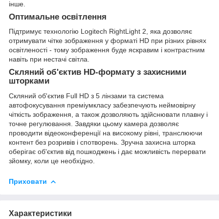
інше.
Оптимальне освітлення
Підтримує технологію Logitech RightLight 2, яка дозволяє
отримувати чітке зображення у форматі HD при різних рівнях
освітленості - тому зображення буде яскравим і контрастним
навіть при нестачі світла.
Скляний об'єктив HD-формату з захисними
шторками
Скляний об'єктив Full HD з 5 лінзами та система
автофокусування преміумкласу забезпечують неймовірну
чіткість зображення, а також дозволяють здійснювати плавну і
точне регулювання. Завдяки цьому камера дозволяє
проводити відеоконференції на високому рівні, транслюючи
контент без розривів і спотворень. Зручна захисна шторка
оберігає об'єктив від пошкоджень і дає можливість перервати
зйомку, коли це необхідно.
Приховати
Характеристики