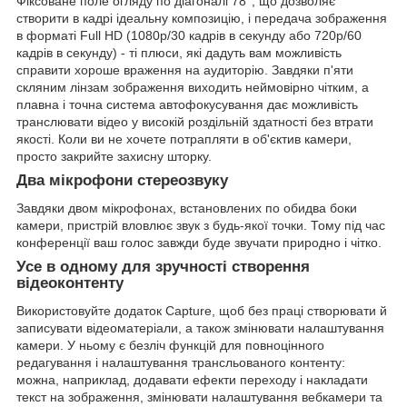
Фіксоване поле огляду по діагоналі 78°, що дозволяє
створити в кадрі ідеальну композицію, і передача зображення
в форматі Full HD (1080p/30 кадрів в секунду або 720p/60
кадрів в секунду) - ті плюси, які дадуть вам можливість
справити хороше враження на аудиторію. Завдяки п'яти
скляним лінзам зображення виходить неймовірно чітким, а
плавна і точна система автофокусування дає можливість
транслювати відео у високій роздільній здатності без втрати
якості. Коли ви не хочете потрапляти в об'єктив камери,
просто закрийте захисну шторку.
Два мікрофони стереозвуку
Завдяки двом мікрофонах, встановлених по обидва боки
камери, пристрій вловлює звук з будь-якої точки. Тому під час
конференції ваш голос завжди буде звучати природно і чітко.
Усе в одному для зручності створення
відеоконтенту
Використовуйте додаток Capture, щоб без праці створювати й
записувати відеоматеріали, а також змінювати налаштування
камери. У ньому є безліч функцій для повноцінного
редагування і налаштування трансльованого контенту:
можна, наприклад, додавати ефекти переходу і накладати
текст на зображення, змінювати налаштування вебкамери та