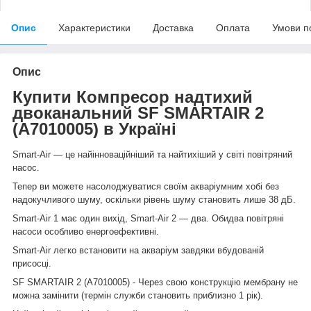
Опис
Характеристики
Доставка
Оплата
Умови п
Опис
Купити Компресор надтихий
двоканальний SF SMARTAIR 2
(A7010005) в Україні
Smart-Air — це найінноваційніший та найтихіший у світі повітряний
насос.
Тепер ви можете насолоджуватися своїм акваріумним хобі без
надокучливого шуму, оскільки рівень шуму становить лише 38 дБ.
Smart-Air 1 має один вихід, Smart-Air 2 — два. Обидва повітряні
насоси особливо енергоефективні.
Smart-Air легко встановити на акваріум завдяки вбудованій
присосці.
SF SMARTAIR 2 (A7010005) - Через свою конструкцію мембрану не
можна замінити (термін служби становить приблизно 1 рік).