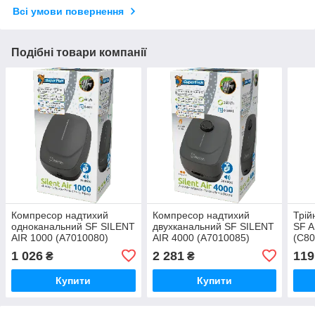
Всі умови повернення
Подібні товари компанії
Компресор надтихий
Компресор надтихий
Трій
одноканальний SF SILENT
двухканальний SF SILENT
SF A
AIR 1000 (A7010080)
AIR 4000 (A7010085)
(C80
1 026
2 281
119
₴
₴
Купити
Купити