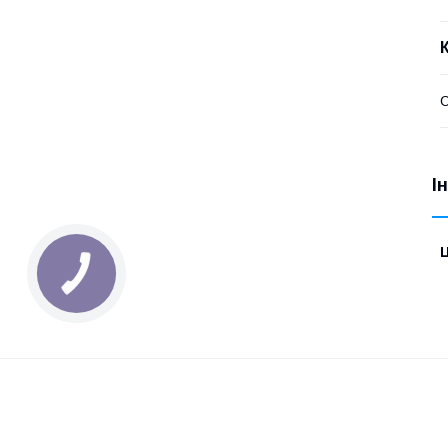
С
І
Ц