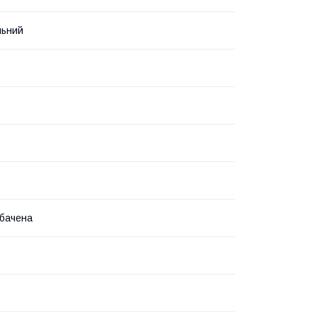
льний
бачена