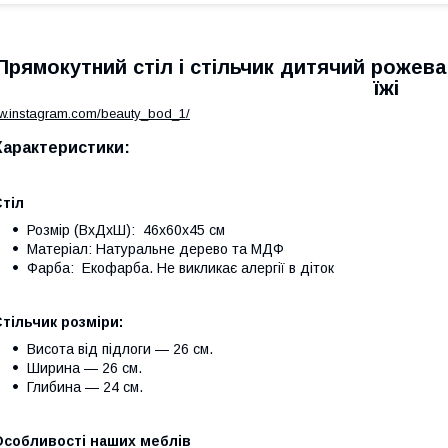
Прямокутний стіл і стільчик дитячий рожева 
їжі
ww.instagram.com/beauty_bod_1/
Характеристики:
тіл
Розмір (ВхДхШ): 46х60х45 см
Матеріал: Натуральне дерево та МДФ
Фарба: Екофарба. Не викликає алергії в діток
тільчик розміри:
Висота від підлоги — 26 см.
Ширина — 26 см.
Глибина — 24 см.
Особливості наших меблів