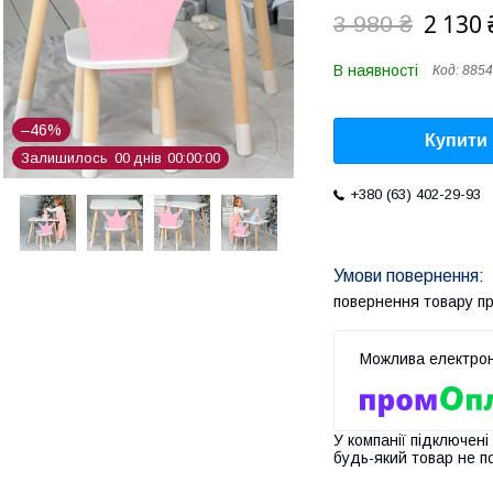
2 130 
3 980 ₴
В наявності
Код:
8854
–46%
Купити
Залишилось
0
0
днів
0
0
0
0
0
0
+380 (63) 402-29-93
повернення товару п
У компанії підключені
будь-який товар не п