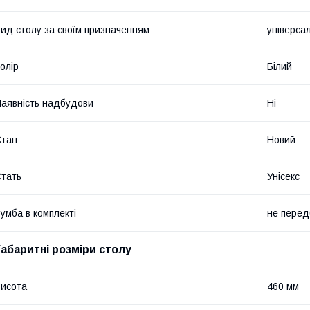
ид столу за своїм призначенням
універса
олір
Білий
аявність надбудови
Ні
Стан
Новий
тать
Унісекс
умба в комплекті
не перед
Габаритні розміри столу
исота
460 мм