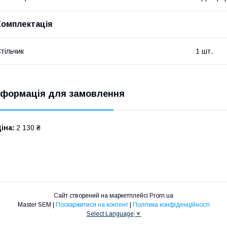
Комплектація
тільчик
1 шт.
нформація для замовлення
іна:
2 130 ₴
Сайт створений на маркетплейсі
Prom.ua
Master SEM |
Поскаржитися на контент
|
Політика конфіденційності
Select Language
▼