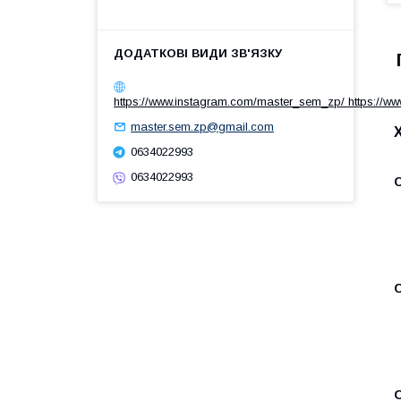
https://www.instagram.com/master_sem_zp/ https://w
master.sem.zp@gmail.com
0634022993
0634022993
С
С