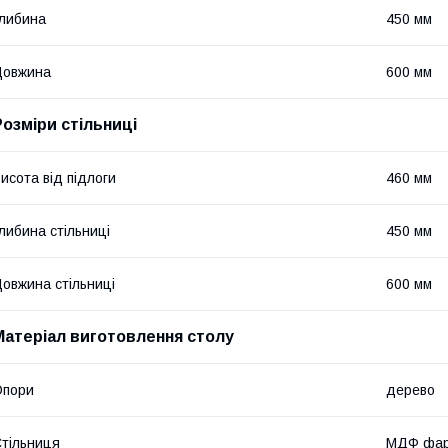
либина
450 мм
Довжина
600 мм
Розміри стільниці
исота від підлоги
460 мм
либина стільниці
450 мм
овжина стільниці
600 мм
Матеріал виготовлення столу
Опори
дерево
тільниця
МДФ фар