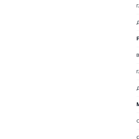
Г
В
Г
Д
С