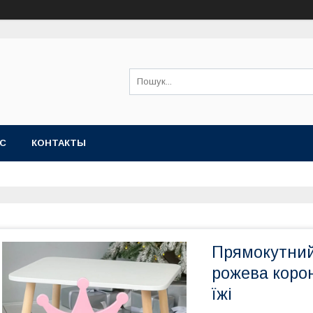
АС
КОНТАКТЫ
Прямокутний 
рожева корона
їжі