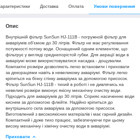
арактеристики
Доставка
Оплата
Умови повернення
Опис
Внутрішній фільтр SunSun HJ-111B - погружной фільтр для
акваріумів об'ємом до 30 літрів. Фільтр не має регулювання
потужності потоку води. Оснащений одним елементом, що
фільтрує у вигляді среднепорістой губки. Для аерації води в
акваріумі може використовуватися насадка - дощувалки.
Компактні розміри дозволяють легко встановити і приховати
за декораціями навіть в невеликому акваріумі. Фільтр легко
кріпиться на бічну стінку акваріума за допомогою присосок.
Фільтр SunSun HJ-111B - тихий в роботі і не дивлячись на
невеликі розміри виконує якісну механічну очистку води.
Підходить для акваріумів до 30 літрів. Сприяє насиченню води
киснем за допомогою флейти. Надійно кріпиться до
внутрішнього скла акваріума за допомогою присосок.
Виготовлений з високоякісних матеріалів і має гарний дизайн.
Компактний і дуже тихо працює, забезпечуючи при цьому
високу механічну і хімічну очистку води в акваріумі.
Приховати