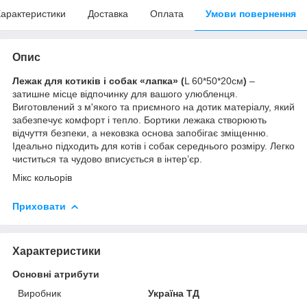
арактеристики
Доставка
Оплата
Умови повернення
Опис
Лежак для котиків і собак «лапка» (
L 60*50*20cм
)
–
затишне місце відпочинку для вашого улюбленця.
Виготовлений з м'якого та приємного на дотик матеріалу, який
забезпечує комфорт і тепло. Бортики лежака створюють
відчуття безпеки, а нековзка основа запобігає зміщенню.
Ідеально підходить для котів і собак середнього розміру. Легко
чиститься та чудово вписується в інтер’єр.
Мікс кольорів
Приховати
Характеристики
Основні атрибути
Виробник
Україна ТД