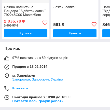
Срібна намистина
Лежак "лапка"
Нам
Пандора "Відбиток лапки"
"Від
792248C00 MasterSem
серц
Mas
2 036,70
₴
561
846
₴
2 909,57 ₴
Купити
Купити
Про нас
97% позитивних з 89 відгуків за рік
Працює з 18.02.2014
м. Запоріжжя
Запорожье, Запоріжжя, Україна
Контакти
Сьогодні працює з 10:00 до 18:00
Показати весь графік роботи