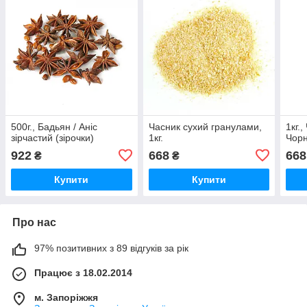
500г., Бадьян / Аніс
Часник сухий гранулами,
1кг.
зірчастий (зірочки)
1кг.
Чорн
922
668
668
₴
₴
Купити
Купити
Про нас
97% позитивних з 89 відгуків за рік
Працює з 18.02.2014
м. Запоріжжя