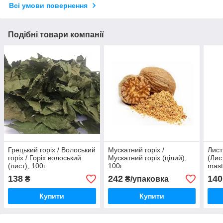
Всі умови повернення
Подібні товари компанії
Грецький горіх / Волоський
Мускатний горіх /
Лист
горіх / Горіх волоський
Мускатний горіх (цілий),
(Лис
(лист), 100г.
100г.
mast
138
242
140
₴
₴/упаковка
Купити
Купити