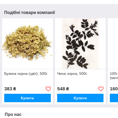
Подібні товари компанії
Бузина чорна (цвіт), 500г.
Чина чорна, 500г.
100г
(мел
383
548
160
₴
₴
Купити
Купити
Про нас