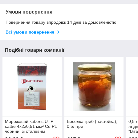
Умови повернення
Повернення товару впродовж 14 днів за домовленістю
Всі умови повернення
Подібні товари компанії
Мережевий кабель UTP
Веселка гриб (настойка),
0,5 
cat5e 4х2х0,51 мм² Cu PE
0,5літри
ягід
чорний, зі сталевим
"Віт
дротом, зовнішній монтаж