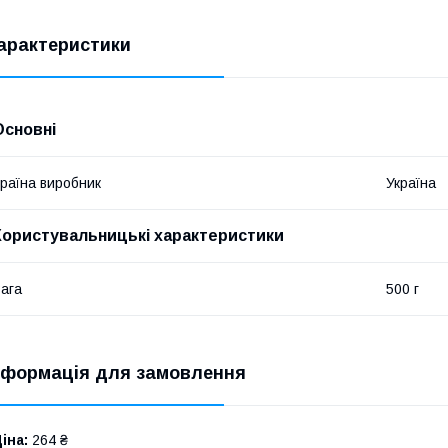
арактеристики
Основні
раїна виробник
Україна
Користувальницькі характеристики
ага
500 г
нформація для замовлення
іна:
264 ₴