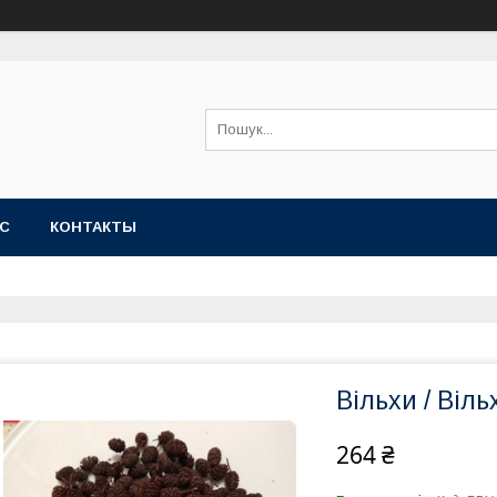
АС
КОНТАКТЫ
Вільхи / Віль
264 ₴