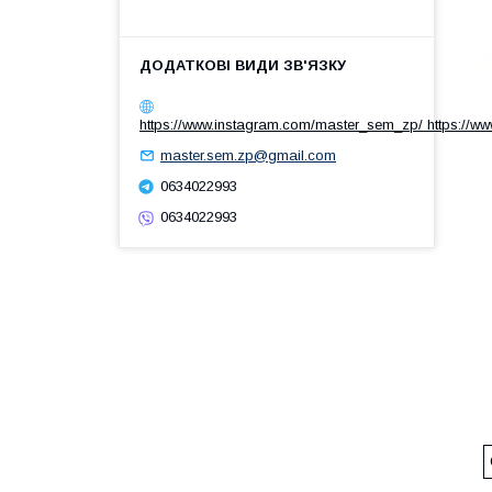
https://www.instagram.com/master_sem_zp/ https://w
master.sem.zp@gmail.com
0634022993
0634022993