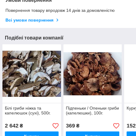
Умови повернення
Повернення товару впродовж 14 днів за домовленістю
Всі умови повернення
Подібні товари компанії
Білі гриби ніжка та
Підпеньки / Опеньки гриби
Курк
капелюшок (сухі), 500г.
(капелюшки), 100г.
2 642
369
152
₴
₴