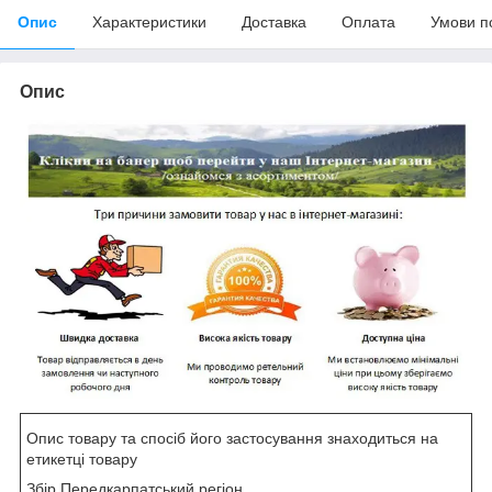
Опис
Характеристики
Доставка
Оплата
Умови п
Опис
Опис товару та спосіб його застосування знаходиться на
етикетці товару
Збір Передкарпатський регіон