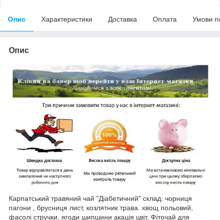
Опис
Характеристики
Доставка
Оплата
Умови п
Опис
Карпатський травяний чай "Діабетичний" склад: чорниця
пагони , брусниця лист, козлятник трава. хвощ польовий,
фасолі стручки, ягоди шипшини акація цвіт. Фіточай для