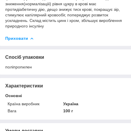
зниження(нормалізацііі) рівня цукру в крові має
протидіабетичну дію, дещо знижує тиск крові, покращує зір,
стимулює капілярний кровообіг, попереджує розвиток
ускладнень. Склад містить цинк і хром, збільшує вироблення
природного інсуліну
Приховати
Спосіб упаковки
поліпропилен
Характеристики
Основні
Країна виробник
Україна
Вага
100 г
Умови доставки