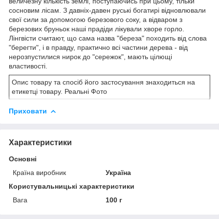
величезну кількість землі, поступаючись при цьому, тільки
сосновим лісам. З давніх-давен руські богатирі відновлювали
свої сили за допомогою березового соку, а відваром з
березових бруньок наші прадіди лікували хворе горло.
Лінгвісти считают, що сама назва "береза" походить від слова
"берегти", і в правду, практично всі частини дерева - від
нерозпустилися нирок до "сережок", мають цілющі
властивості.
Опис товару та спосіб його застосування знаходиться на
етикетці товару. Реальні Фото
Приховати
Характеристики
Основні
Країна виробник
Україна
Користувальницькі характеристики
Вага
100 г