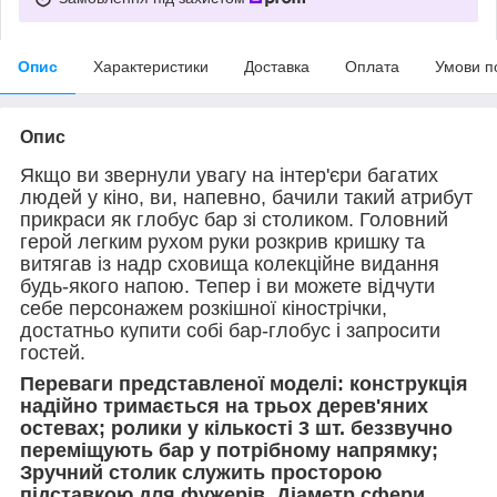
Опис
Характеристики
Доставка
Оплата
Умови п
Опис
Якщо ви звернули увагу на інтер'єри багатих
людей у кіно, ви, напевно, бачили такий атрибут
прикраси як глобус бар зі столиком. Головний
герой легким рухом руки розкрив кришку та
витягав із надр сховища колекційне видання
будь-якого напою. Тепер і ви можете відчути
себе персонажем розкішної кінострічки,
достатньо купити собі бар-глобус і запросити
гостей.
Переваги представленої моделі: конструкція
надійно тримається на трьох дерев'яних
остевах; ролики у кількості 3 шт. беззвучно
переміщують бар у потрібному напрямку;
Зручний столик служить просторою
підставкою для фужерів. Діаметр сфери