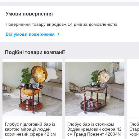
Умови повернення
Повернення товару впродовж 14 днів за домовленістю
Всі умови повернення
Подібні товари компанії
Глобус підлоговий бар із
Глобус бар із столиком
Глоб
картою міграції людей
Зодіак кремовий сфера 42
Стар
коричневий сфера 42 см
см Гранд Презент 42004N
кори
Гранд Презент 42001R
Гран