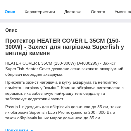
Опис
Характеристики
Доставка
Оплата
Умови п
Опис
Протектор HEATER COVER L 35CM (150-
300W) - Захист для нагрівача Superfish у
вигляді каменя
HEATER COVER L 35CM (150-300W) (A4030295) - Захист
SuperFish Heater Cover дозволяє легко заховати акваріумний
обігрівач всередині акваріума.
Прикріпіть захист нагрівача в кутку акваріума та непомітно
помістіть нагрівач у "камінь". Кришка обігрівача виготовлена з
кераміки, яка забезпечує найкращу тепловіддачу та
забезпечує додатковий захист.
Розмір L підходить для обігрівачів довжиною до 35 см, таких
як обігрівачі Superfish Eco і Pro потужністю 200 і 300 Вт, а
також обігрівачів інших марок довжиною до 35 см.
Приховати