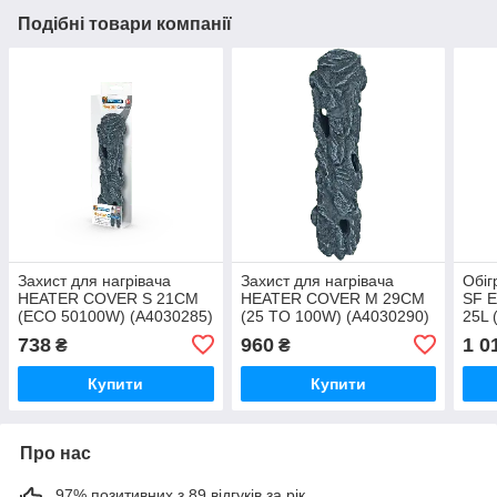
Подібні товари компанії
Захист для нагрівача
Захист для нагрівача
Обіг
HEATER COVER S 21CM
HEATER COVER M 29CM
SF 
(ECO 50100W) (A4030285)
(25 TO 100W) (A4030290)
25L 
738
960
1 0
₴
₴
Купити
Купити
Про нас
97% позитивних з 89 відгуків за рік