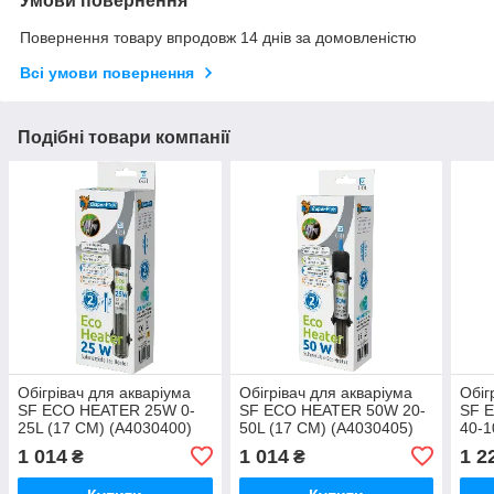
Умови повернення
Повернення товару впродовж 14 днів за домовленістю
Всі умови повернення
Подібні товари компанії
Обігрівач для акваріума
Обігрівач для акваріума
Обіг
SF ECO HEATER 25W 0-
SF ECO HEATER 50W 20-
SF 
25L (17 CM) (A4030400)
50L (17 CM) (A4030405)
40-1
(A40
1 014
1 014
1 2
₴
₴