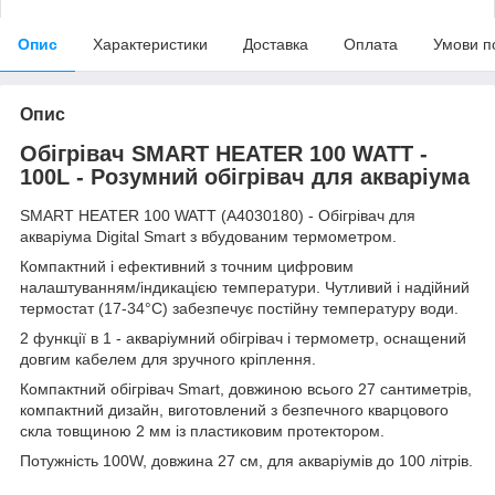
Опис
Характеристики
Доставка
Оплата
Умови п
Опис
Обігрівач SMART HEATER 100 WATT -
100L - Розумний обігрівач для акваріума
SMART HEATER 100 WATT (A4030180) - Обігрівач для
акваріума Digital Smart з вбудованим термометром.
Компактний і ефективний з точним цифровим
налаштуванням/індикацією температури. Чутливий і надійний
термостат (17-34°C) забезпечує постійну температуру води.
2 функції в 1 - акваріумний обігрівач і термометр, оснащений
довгим кабелем для зручного кріплення.
Компактний обігрівач Smart, довжиною всього 27 сантиметрів,
компактний дизайн, виготовлений з безпечного кварцового
скла товщиною 2 мм із пластиковим протектором.
Потужність 100W, довжина 27 см, для акваріумів до 100 літрів.