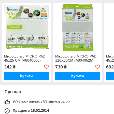
Мікрофільтр MICRO PAD
Мікрофільтр MICRO PAD
Мік
45x25 CM (A8040500)
120X30CM (A8040525)
45x2
342
730
692
₴
₴
Купити
Купити
Про нас
97% позитивних з 89 відгуків за рік
Працює з 18.02.2014