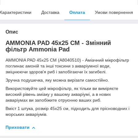
Характеристики
Доставка
Оплата
Умови повернення
Опис
AMMONIA PAD 45x25 CM - Змінний
фільтр Ammonia Pad
AMMONIA PAD 45x25 CM (A8040510) - Аміачний мікрофільтр
поглинає амоній та інші токсини з акваріумної води,
зміцнюючи здоров'я риб і запобігаючи їх загибелі.
Зручна подушечка, яку можна вирізати самостійно.
Використовуйте цей мікрофільтр, як тільки ви виміряєте
високий рівень аміаку у вашому акваріумі, а в нових
акваріумах ви запобіжите отруєнню ваших риб.
Вміст 1 штука, розмір 45х25 см, підходить для прісноводних і
морських акваріумів.
Приховати