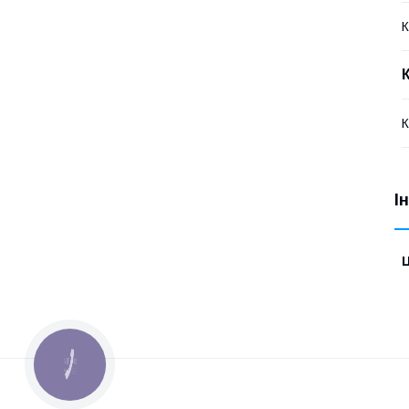
К
К
І
Ц
КНОПКА
ЗВ'ЯЗКУ