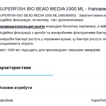
SUPERFISH BIO BEAD MEDIA 1000 ML - Наповнюв
UPERFISH BIO BEAD MEDIA 1000 ML (A8040655) - Запатентована кон
одвійну фільтрацію, як кисневу, так і деоксигеновану.
ерамічна пориста кулька має всередині біологічну порожнину, в які
ww.instagram.com/beauty_bod_1/
одвійна фільтрація з ареобе та анеаробними фільтруючими бактеріям
наеробні бактерії ростуть у порожнині кульки, ці бактерії ростуть
озщеплюють нітрати.
міст 1000 мл, підходить для прісноводних і морських акваріумів.
арактеристики
Основні атрибути
иробник
SuperFis