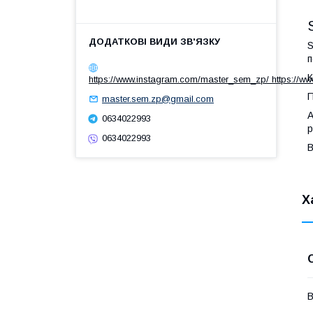
S
п
К
https://www.instagram.com/master_sem_zp/ https://w
П
master.sem.zp@gmail.com
А
0634022993
р
0634022993
В
Х
В