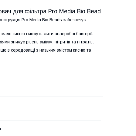
ач для фільтра Pro Media Bio Bead
струкція Pro Media Bio Beads забезпечує
й мало кисню і можуть жити анаеробні бактерії.
и знижує рівень аміаку, нітритів та нітратів.
 лише в середовищі з низьким вмістом кисню та
h