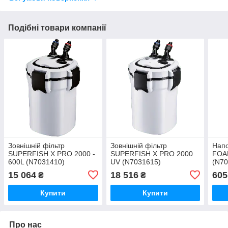
Подібні товари компанії
Зовнішній фільтр
Зовнішній фільтр
Нап
SUPERFISH X PRO 2000 -
SUPERFISH X PRO 2000
FOA
600L (N7031410)
UV (N7031615)
(N70
15 064
18 516
605
₴
₴
Купити
Купити
Про нас