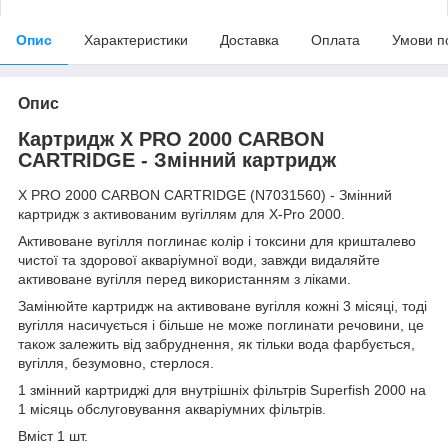
Опис
Характеристики
Доставка
Оплата
Умови п
Опис
Картридж X PRO 2000 CARBON
CARTRIDGE - Змінний картридж
X PRO 2000 CARBON CARTRIDGE (N7031560) - Змінний
картридж з активованим вугіллям для X-Pro 2000.
Активоване вугілля поглинає колір і токсини для кришталево
чистої та здорової акваріумної води, завжди видаляйте
активоване вугілля перед використанням з ліками.
Замінюйте картридж на активоване вугілля кожні 3 місяці, тоді
вугілля насичується і більше не може поглинати речовини, це
також залежить від забруднення, як тільки вода фарбується,
вугілля, безумовно, стерлося.
1 змінний картриджі для внутрішніх фільтрів Superfish 2000 на
1 місяць обслуговування акваріумних фільтрів.
Вміст 1 шт.