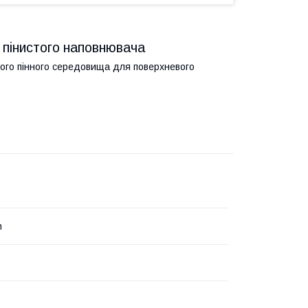
інистого наповнювача
ого пінного середовища для поверхневого
h