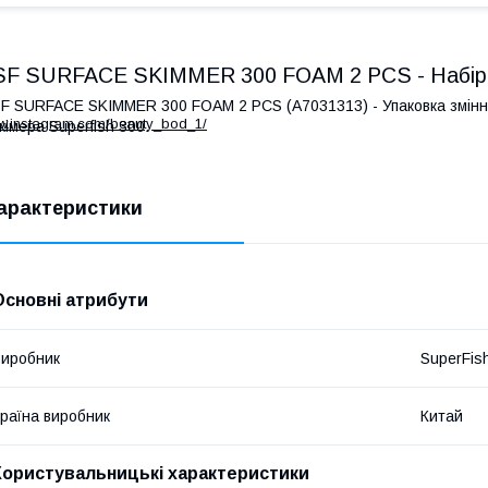
SF SURFACE SKIMMER 300 FOAM 2 PCS - Набір п
F SURFACE SKIMMER 300 FOAM 2 PCS (A7031313) - Упаковка змінн
ww.instagram.com/beauty_bod_1/
кімера Superfish 300.
арактеристики
Основні атрибути
иробник
SuperFis
раїна виробник
Китай
Користувальницькі характеристики