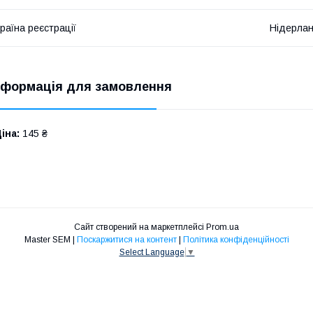
раїна реєстрації
Нідерла
нформація для замовлення
іна:
145 ₴
Сайт створений на маркетплейсі
Prom.ua
Master SEM |
Поскаржитися на контент
|
Політика конфіденційності
Select Language
▼