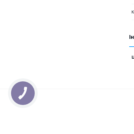
К
І
Ц
КНОПКА
ЗВ'ЯЗКУ