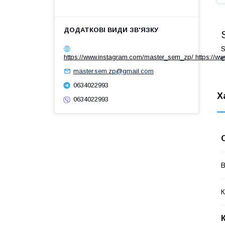
S
https://www.instagram.com/master_sem_zp/ https://w
с
master.sem.zp@gmail.com
0634022993
Х
0634022993
В
К