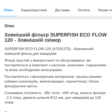
Опис
Характеристики
Доставка
Оплата
Умови п
Опис
Зовнішній фільтр SUPERFISH ECO FLOW
120 - Зовнішній скімер
SUPERFISH ECO FLOW 120 (A7031275) - Компактний
зовнішній фільтр для акваріумів
Фільтр простий у використанні та обслуговуванні, він
поставляється в комплекті з насосом, шлангами, з’єднаннями
та всіма необхідними аксесуарами.
Поставляється з фільтруючим матеріалом, трьома різними
губками (синя/груба, жовта/середня, чорна/тонка) і білою
фільтруючою ватою.
Споживана потужність - 6Вт, потік - 400 л/год, ємність фільтра
- 2,3 літра, діаметр шлангів 9/12 мм, для акваріумів до 120
літрів.