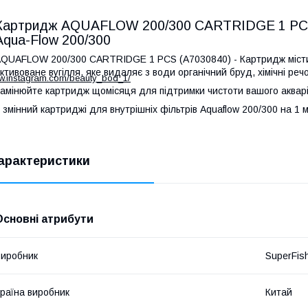
Картридж AQUAFLOW 200/300 CARTRIDGE 1 PCS 
Aqua-Flow 200/300
QUAFLOW 200/300 CARTRIDGE 1 PCS (A7030840) - Картридж містит
ктивоване вугілля, яке видаляє з води органічний бруд, хімічні реч
ww.instagram.com/beauty_bod_1/
амінюйте картридж щомісяця для підтримки чистоти вашого аквар
 змінний картриджі для внутрішніх фільтрів Aquaflow 200/300 на 1 
арактеристики
Основні атрибути
иробник
SuperFis
раїна виробник
Китай