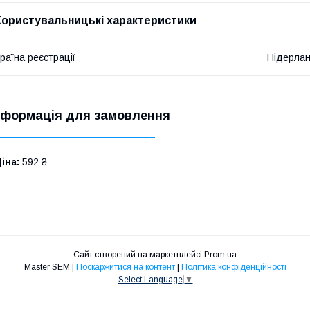
Користувальницькі характеристики
раїна реєстрації
Нідерла
нформація для замовлення
іна:
592 ₴
Сайт створений на маркетплейсі
Prom.ua
Master SEM |
Поскаржитися на контент
|
Політика конфіденційності
Select Language
▼