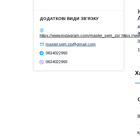
A
а
https://www.instagram.com/master_sem_zp/ https://w
З
master.sem.zp@gmail.com
1
0634022993
0634022993
Х
В
К