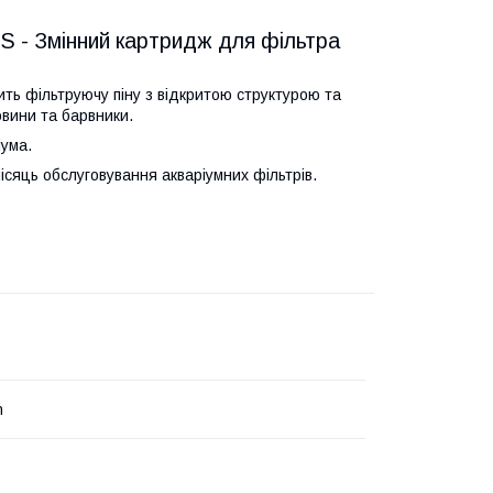
- Змінний картридж для фільтра
ь фільтруючу піну з відкритою структурою та
овини та барвники.
іума.
місяць обслуговування акваріумних фільтрів.
h