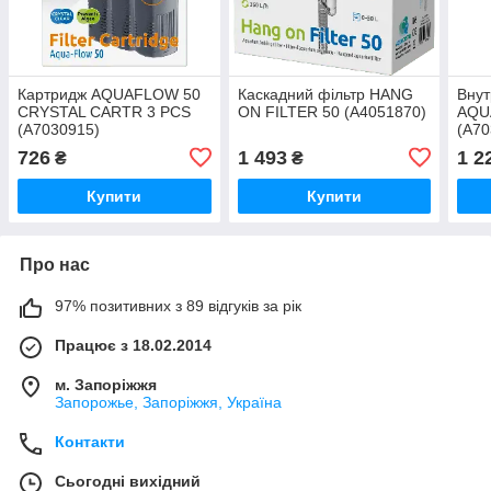
Картридж AQUAFLOW 50
Каскадний фільтр HANG
Внут
CRYSTAL CARTR 3 PCS
ON FILTER 50 (A4051870)
AQU
(A7030915)
(A70
726
1 493
1 2
₴
₴
Купити
Купити
Про нас
97% позитивних з 89 відгуків за рік
Працює з 18.02.2014
м. Запоріжжя
Запорожье, Запоріжжя, Україна
Контакти
Сьогодні вихідний