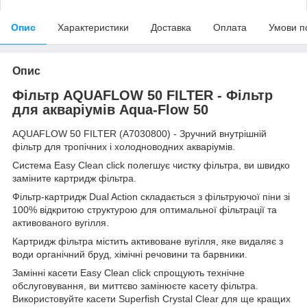
Опис
Характеристики
Доставка
Оплата
Умови п
Опис
Фільтр AQUAFLOW 50 FILTER - Фільтр
для
акваріумів Aqua-Flow 50
AQUAFLOW 50 FILTER (A7030800) - Зручний внутрішній
фільтр для тропічних і холодноводних акваріумів.
Система Easy Clean click полегшує чистку фільтра, ви швидко
заміните картридж фільтра.
Фільтр-картридж Dual Action складається з фільтруючої піни зі
100% відкритою структурою для оптимальної фільтрації та
активованого вугілля.
Картридж фільтра містить активоване вугілля, яке видаляє з
води органічний бруд, хімічні речовини та барвники.
Замінні касети Easy Clean click спрощують технічне
обслуговування, ви миттєво замінюєте касету фільтра.
Використовуйте касети Superfish Crystal Clear для ще кращих