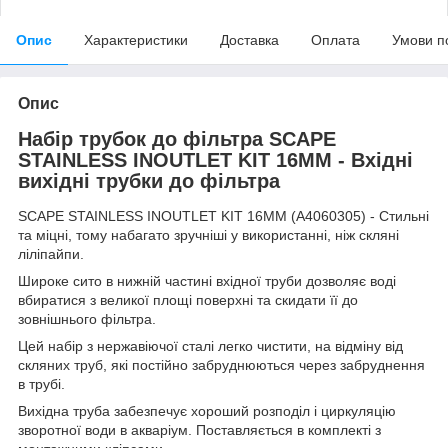
Опис
Характеристики
Доставка
Оплата
Умови п
Опис
Набір трубок до фільтра SCAPE
STAINLESS INOUTLET KIT 16MM - Вхідні
вихідні трубки до фільтра
SCAPE STAINLESS INOUTLET KIT 16MM (A4060305) - Стильні
та міцні, тому набагато зручніші у використанні, ніж скляні
ліліпайпи.
Широке сито в нижній частині вхідної труби дозволяє воді
вбиратися з великої площі поверхні та скидати її до
зовнішнього фільтра.
Цей набір з нержавіючої сталі легко чистити, на відміну від
скляних труб, які постійно забруднюються через забруднення
в трубі.
Вихідна труба забезпечує хороший розподіл і циркуляцію
зворотної води в акваріум. Поставляється в комплекті з