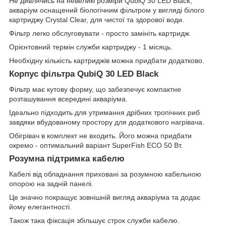
Не дивлячись на невеликі розміри QubiQ 30 LED Black,
акваріум оснащений біологічним фільтром у вигляді білого
картриджу Crystal Clear, для чистої та здорової води.
Фільтр легко обслуговувати - просто замініть картридж.
Орієнтовний термін служби картриджу - 1 місяць.
Необхідну кількість картриджів можна придбати додатково.
Корпус фільтра QubiQ 30 LED Black
Фільтр має кутову форму, що забезпечує компактне
розташування всередині акваріума.
Ідеально підходить для утримання дрібних тропічних риб
завдяки вбудованому простору для додаткового нагрівача.
Обігрівач в комплект не входить. Його можна придбати
окремо - оптимальний варіант SuperFish ECO 50 Вт.
Розумна підтримка кабелю
Кабелі від обладнання приховані за розумною кабельною
опорою на задній панелі.
Це значно покращує зовнішній вигляд акваріума та додає
йому елегантності.
Також така фіксація збільшує строк служби кабелю.