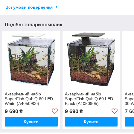
Всі умови повернення
Подібні товари компанії
Акваріумний набір
Акваріумний набір
Аква
SuperFish QubiQ 60 LED
SuperFish QubiQ 60 LED
Supe
White (A4050900)
Black (A4050905)
30 W
9 690
9 690
7 6
₴
₴
Купити
Купити