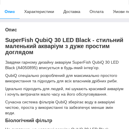
Опис
Характеристики
Доставка
Оплата
Умови п
Опис
SuperFish QubiQ 30 LED Black - стильний
маленький акваріум з дуже простим
доглядом
Завдяки гарному дизайну акваріум SuperFish QubiQ 30 LED
Black (A4050895) вписується в будь-який інтер'єр.
QubiQ спеціально розроблений для максимально простого
використання та підходить для всіх власників дрібних риби.
Ідеально підходить для людей, які шукають красивий акваріум
і хочуть витрачати мало часу на його обслуговування.
Сучасна система фільтрів QubiQ зберігає воду в акваріумі
чистою, проста у використанні та забезпечує менше змін
води.
Біологічний фільтр