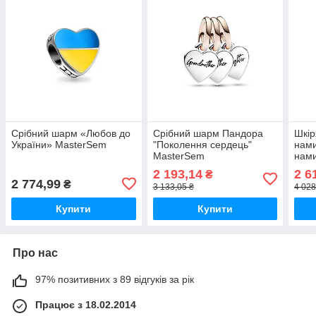
Срібний шарм «Любов до
Срібний шарм Пандора
Шкір
України» MasterSem
"Поколення сердець"
нами
MasterSem
нами
сріб
2 193,14
2 6
₴
заст
2 774,99
₴
3 133,05 ₴
4 028
Mas
Купити
Купити
Про нас
97% позитивних з 89 відгуків за рік
Працює з 18.02.2014