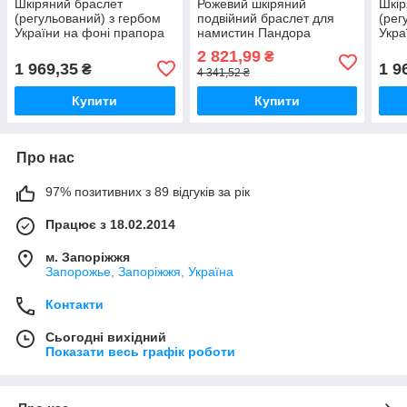
Шкіряний браслет
Рожевий шкіряний
Шкір
(регульований) з гербом
подвійний браслет для
(рег
України на фоні прапора
намистин Пандора
Укра
MasterSem
590745CMP-D MasterSem
Mas
2 821,99
₴
1 969,35
1 9
₴
4 341,52 ₴
Купити
Купити
Про нас
97% позитивних з 89 відгуків за рік
Працює з 18.02.2014
м. Запоріжжя
Запорожье, Запоріжжя, Україна
Контакти
Сьогодні вихідний
Показати весь графік роботи