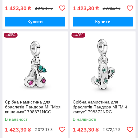
1 423,30
1 423,30
₴
₴
2 372,17 ₴
2 372,17 ₴
Купити
Купити
–40%
–40%
Срібна намистина для
Срібна намистина для
браслетів Пандора Мі "Моя
браслетів Пандора Мі "Мій
вишенька" 798371NCC
кактус" 798372NRG
MasterSem
MasterSem
В наявності
В наявності
1 423,30
1 423,30
₴
₴
2 372,17 ₴
2 372,17 ₴