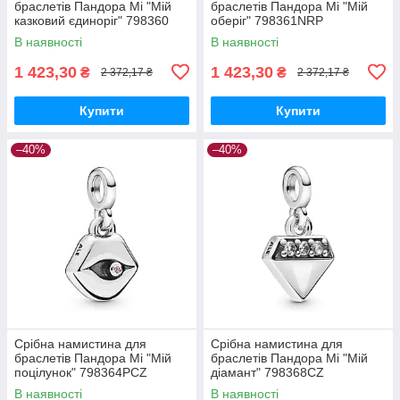
браслетів Пандора Мі "Мій
браслетів Пандора Мі "Мій
казковий єдиноріг" 798360
оберіг" 798361NRP
MasterSem
MasterSem
В наявності
В наявності
1 423,30
1 423,30
₴
₴
2 372,17 ₴
2 372,17 ₴
Купити
Купити
–40%
–40%
Срібна намистина для
Срібна намистина для
браслетів Пандора Мі "Мій
браслетів Пандора Мі "Мій
поцілунок" 798364PCZ
діамант" 798368CZ
MasterSem
MasterSem
В наявності
В наявності