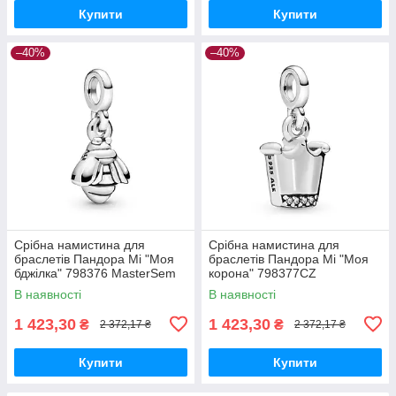
Купити
Купити
–40%
–40%
Срібна намистина для
Срібна намистина для
браслетів Пандора Мі "Моя
браслетів Пандора Мі "Моя
бджілка" 798376 MasterSem
корона" 798377CZ
MasterSem
В наявності
В наявності
1 423,30
1 423,30
₴
₴
2 372,17 ₴
2 372,17 ₴
Купити
Купити