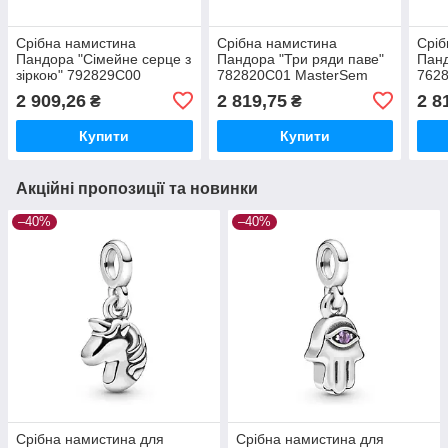
Срібна намистина
Срібна намистина
Сріб
Пандора "Сімейне серце з
Пандора "Три ряди паве"
Панд
зіркою" 792829C00
782820C01 MasterSem
762
MasterSem
2 909,26
2 819,75
2 8
₴
₴
Купити
Купити
Акційні пропозиції та новинки
–40%
–40%
Срібна намистина для
Срібна намистина для