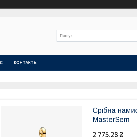
АС
КОНТАКТЫ
Срібна нами
MasterSem
2 775,28 ₴