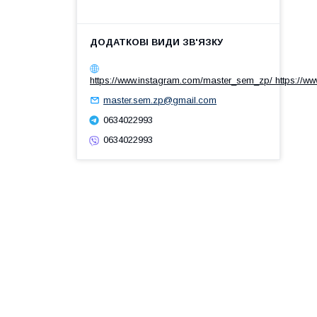
https://www.instagram.com/master_sem_zp/ https://w
master.sem.zp@gmail.com
0634022993
0634022993