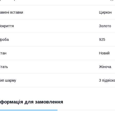
амені вставки
Циркон
окриття
Золото
Проба
925
Стан
Новий
тать
Жіноча
ип шарму
З підвіск
нформація для замовлення