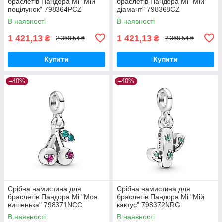
браслетів Пандора Мі "Мій
браслетів Пандора Мі "Мій
поцілунок" 798364PCZ
діамант" 798368CZ
MasterSem
MasterSem
В наявності
В наявності
1 421,13
1 421,13
₴
₴
2 368,54 ₴
2 368,54 ₴
Купити
Купити
–40%
–40%
Срібна намистина для
Срібна намистина для
браслетів Пандора Мі "Моя
браслетів Пандора Мі "Мій
вишенька" 798371NCC
кактус" 798372NRG
MasterSem
MasterSem
В наявності
В наявності