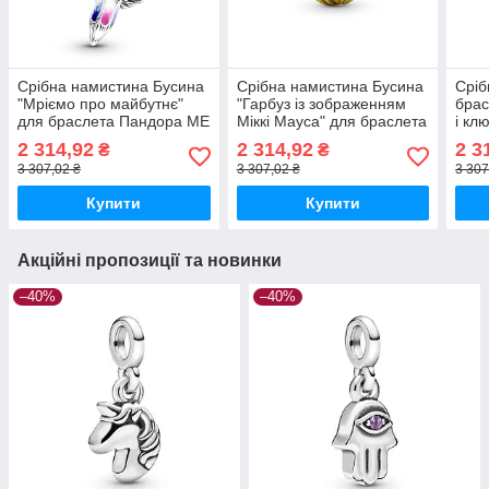
Срібна намистина Бусина
Срібна намистина Бусина
Сріб
"Мріємо про майбутнє"
"Гарбуз із зображенням
брас
для браслета Пандора ME
Міккі Мауса" для браслета
і кл
MasterSem
Пандора ME MasterSem
Mas
2 314,92
2 314,92
2 3
₴
₴
3 307,02 ₴
3 307,02 ₴
3 307
Купити
Купити
Акційні пропозиції та новинки
–40%
–40%