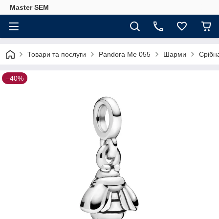
Master SEM
Товари та послуги
Pandora Me 055
Шарми
Срібн
–40%