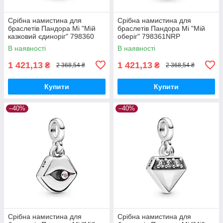
Срібна намистина для
Срібна намистина для
браслетів Пандора Мі "Мій
браслетів Пандора Мі "Мій
казковий єдиноріг" 798360
оберіг" 798361NRP
MasterSem
MasterSem
В наявності
В наявності
1 421,13
1 421,13
₴
₴
2 368,54 ₴
2 368,54 ₴
Купити
Купити
–40%
–40%
Срібна намистина для
Срібна намистина для