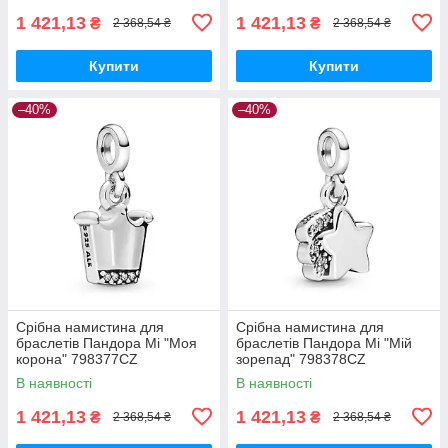
1 421,13
1 421,13
₴
₴
2 368,54 ₴
2 368,54 ₴
Купити
Купити
–40%
–40%
Срібна намистина для
Срібна намистина для
браслетів Пандора Мі "Моя
браслетів Пандора Мі "Мій
корона" 798377CZ
зорепад" 798378CZ
MasterSem
MasterSem
В наявності
В наявності
1 421,13
1 421,13
₴
₴
2 368,54 ₴
2 368,54 ₴