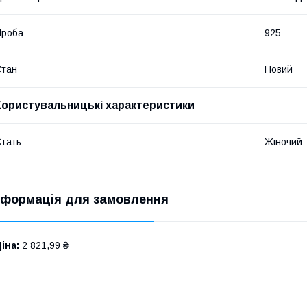
Проба
925
Стан
Новий
Користувальницькі характеристики
тать
Жіночий
нформація для замовлення
іна:
2 821,99 ₴