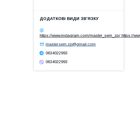
https://www.instagram.com/master_sem_zp/ https://w
master.sem.zp@gmail.com
0634022993
0634022993