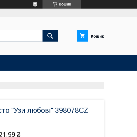
Кошик
Кошик
то "Узи любові" 398078CZ
21,99 ₴