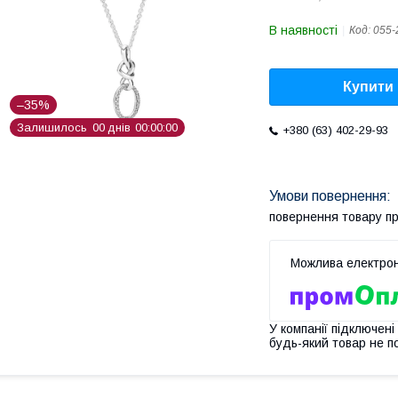
В наявності
Код:
055-
Купити
–35%
Залишилось
0
0
днів
0
0
0
0
0
0
+380 (63) 402-29-93
повернення товару п
У компанії підключені
будь-який товар не п