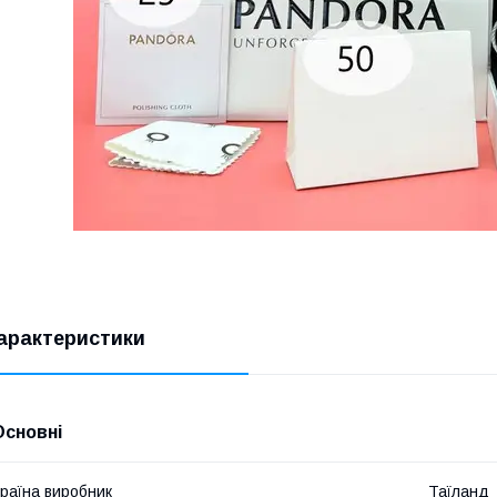
арактеристики
Основні
раїна виробник
Таїланд