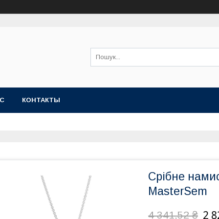
АС
КОНТАКТЫ
Срібне намис
MasterSem
2 8
4 341,52 ₴