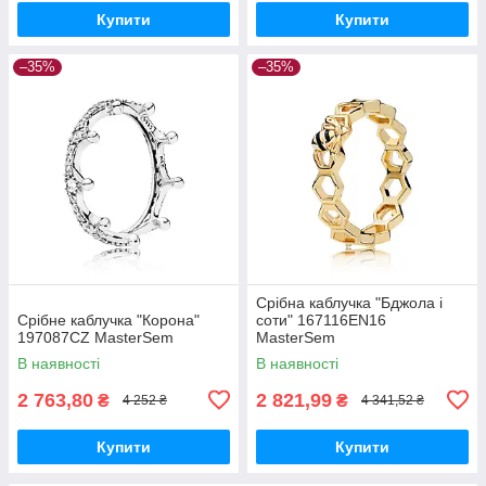
Купити
Купити
–35%
–35%
Срібна каблучка "Бджола і
Срібне каблучка "Корона"
соти" 167116EN16
197087CZ MasterSem
MasterSem
В наявності
В наявності
2 763,80
2 821,99
₴
₴
4 252 ₴
4 341,52 ₴
Купити
Купити