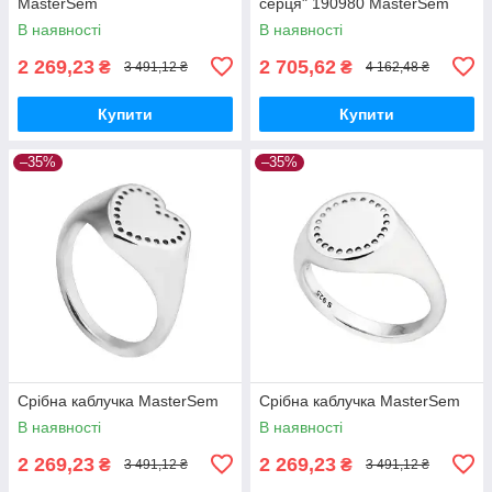
MasterSem
серця" 190980 MasterSem
В наявності
В наявності
2 269,23
2 705,62
₴
₴
3 491,12 ₴
4 162,48 ₴
Купити
Купити
–35%
–35%
Срібна каблучка MasterSem
Срібна каблучка MasterSem
В наявності
В наявності
2 269,23
2 269,23
₴
₴
3 491,12 ₴
3 491,12 ₴