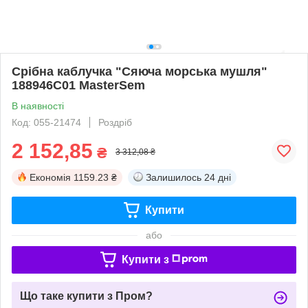
Срібна каблучка "Сяюча морська мушля"
188946C01 MasterSem
В наявності
Код: 055-21474
Роздріб
2 152,85
₴
3 312,08 ₴
Економія
1159.23 ₴
Залишилось
24 дні
Купити
або
Купити з
Що таке купити з Пром?