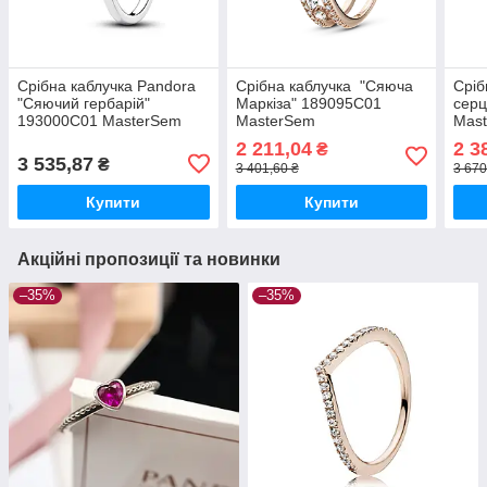
Срібна каблучка Pandora
Срібна каблучка "Сяюча
Сріб
"Сяючий гербарій"
Маркіза" 189095C01
серц
193000C01 MasterSem
MasterSem
Mas
2 211,04
2 3
₴
3 535,87
₴
3 401,60 ₴
3 670
Купити
Купити
Акційні пропозиції та новинки
–35%
–35%