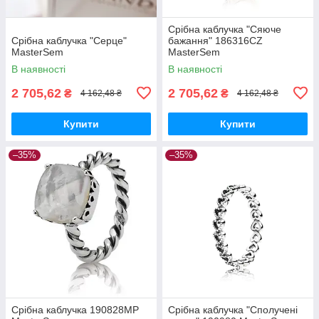
Срібна каблучка "Сяюче
Срібна каблучка "Серце"
бажання" 186316CZ
MasterSem
MasterSem
В наявності
В наявності
2 705,62
2 705,62
₴
₴
4 162,48 ₴
4 162,48 ₴
Купити
Купити
–35%
–35%
Срібна каблучка 190828MP
Срібна каблучка "Сполучені