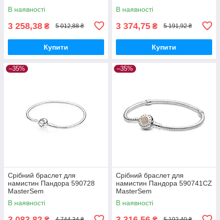
В наявності
В наявності
3 258,38
3 374,75
₴
₴
5 012,88 ₴
5 191,92 ₴
Купити
Купити
–35%
–35%
Срібний браслет для
Срібний браслет для
намистин Пандора 590728
намистин Пандора 590741CZ
MasterSem
MasterSem
В наявності
В наявності
3 083,82
3 316,56
₴
₴
4 744,34 ₴
5 102,40 ₴