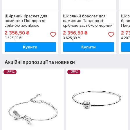
Шкіряний браслет для
Шкіряний браслет для
Шкір
намистин Пандора зі
намистин Пандора зі
брас
срібною застібкою
срібною застібкою чорний
Панд
590705CBK-S MasterSem
590705CBK MasterSem
заст
2 356,50
2 356,50
2 7
₴
₴
Mas
3 625,39 ₴
3 625,39 ₴
4 207
Купити
Купити
Акційні пропозиції та новинки
–35%
–35%