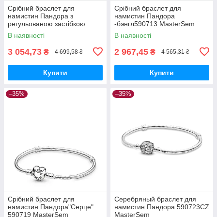
Срібний браслет для
Срібний браслет для
намистин Пандора з
намистин Пандора
регульованою застібкою
-бэнгл590713 MasterSem
597242CZ MasterSem
В наявності
В наявності
3 054,73
2 967,45
₴
₴
4 699,58 ₴
4 565,31 ₴
Купити
Купити
–35%
–35%
Срібний браслет для
Серебряный браслет для
намистин Пандора"Серце"
намистин Пандора 590723CZ
590719 MasterSem
MasterSem