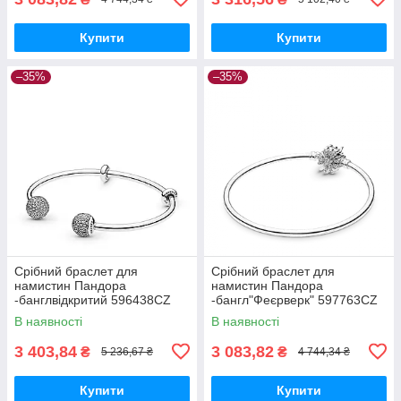
Купити
Купити
–35%
–35%
Срібний браслет для
Срібний браслет для
намистин Пандора
намистин Пандора
-банглвідкритий 596438CZ
-бангл"Феєрверк" 597763CZ
MasterSem
MasterSem
В наявності
В наявності
3 403,84
3 083,82
₴
₴
5 236,67 ₴
4 744,34 ₴
Купити
Купити