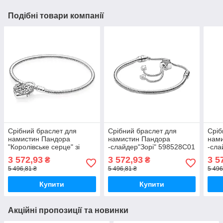
Подібні товари компанії
Срібний браслет для
Срібний браслет для
Сріб
намистин Пандора
намистин Пандора
нам
"Королівське серце" зі
-слайдер"Зорі" 598528C01
-сла
зйомним замком 597602
MasterSem
598
3 572,93
3 572,93
3 5
₴
₴
MasterSem
5 496,81 ₴
5 496,81 ₴
5 496
Купити
Купити
Акційні пропозиції та новинки