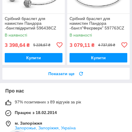
Срібний браслет для
Срібний браслет для
намистин Пандора
намистин Пандора
-банглвідкритий 596438CZ
-бангл"Феєрверк" 597763CZ
MasterSem
MasterSem
В наявності
В наявності
3 398,64
3 079,11
₴
₴
5 228,67 ₴
4 737,09 ₴
Купити
Купити
Показати ще
Про нас
97% позитивних з 89 відгуків за рік
Працює з 18.02.2014
м. Запоріжжя
Запорожье, Запоріжжя, Україна