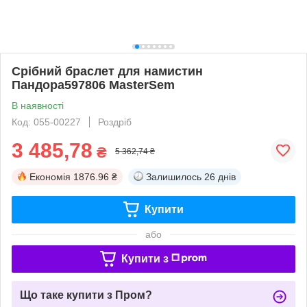
Срібний браслет для намистин
Пандора597806 MasterSem
В наявності
Код: 055-00227
Роздріб
3 485,78
₴
5 362,74 ₴
Економія
1876.96 ₴
Залишилось
26 днів
Купити
або
Купити з
Що таке купити з Пром?