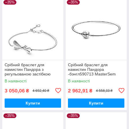
–35%
–35%
Срібний браслет для
Срібний браслет для
намистин Пандора з
намистин Пандора
регульованою застібкою
-бэнгл590713 MasterSem
597242CZ MasterSem
В наявності
В наявності
3 050,06
2 962,91
₴
₴
4 692,40 ₴
4 558,33 ₴
Купити
Купити
–35%
–35%