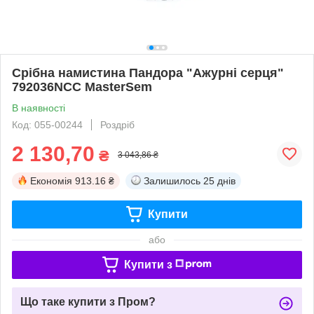
Срібна намистина Пандора "Ажурні серця"
792036NCC MasterSem
В наявності
Код: 055-00244
Роздріб
2 130,70
₴
3 043,86 ₴
Економія
913.16 ₴
Залишилось
25 днів
Купити
або
Купити з
Що таке купити з Пром?