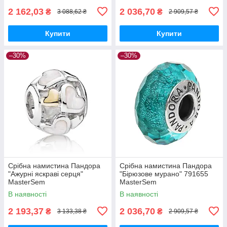
2 162,03
2 036,70
₴
₴
3 088,62 ₴
2 909,57 ₴
Купити
Купити
–30%
–30%
Срібна намистина Пандора
Срібна намистина Пандора
"Ажурні яскраві серця"
"Бірюзове мурано" 791655
MasterSem
MasterSem
В наявності
В наявності
2 193,37
2 036,70
₴
₴
3 133,38 ₴
2 909,57 ₴