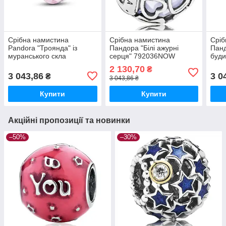
Срібна намистина
Срібна намистина
Сріб
Pandora "Троянда" із
Пандора "Білі ажурні
Пан
муранського скла
серця" 792036NOW
буди
793241C00 MasterSem
MasterSem
Mas
2 130,70
₴
3 043,86
3 0
₴
3 043,86 ₴
Купити
Купити
Акційні пропозиції та новинки
–50%
–30%