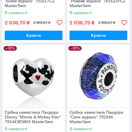
"Білий мурано" 791617CZ
"Рожеве мурано" 791632PCZ
MasterSem
MasterSem
В наявності
В наявності
2 036,70
2 036,70
₴
₴
2 909,57 ₴
2 909,57 ₴
Купити
Купити
–30%
–30%
Срібна намистина Пандора
Срібна намистина Пандора
Disney "Minnie & Mickey Kiss"
"Синє мурано" 791646
791443ENMX MasterSem
MasterSem
В наявності
В наявності