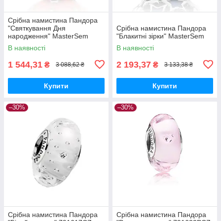
Срібна намистина Пандора
"Святкування Дня
Срібна намистина Пандора
народження" MasterSem
"Блакитні зірки" MasterSem
В наявності
В наявності
1 544,31
2 193,37
₴
₴
3 088,62 ₴
3 133,38 ₴
Купити
Купити
–30%
–30%
Срібна намистина Пандора
Срібна намистина Пандора