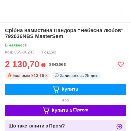
Срібна намистина Пандора "Небесна любов"
792036NBS MasterSem
В наявності
Код: 055-00243
Роздріб
2 130,70
₴
3 043,86 ₴
Економія
913.16 ₴
Залишилось
25 днів
Купити
або
Купити з
Що таке купити з Пром?