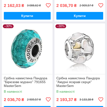
2 162,03
2 036,70
₴
₴
3 088,62 ₴
2 909,57 ₴
Купити
Купити
–30%
–30%
Срібна намистина Пандора
Срібна намистина Пандора
"Бірюзове мурано" 791655
"Ажурні яскраві серця"
MasterSem
MasterSem
В наявності
В наявності
2 036,70
2 193,37
₴
₴
2 909,57 ₴
3 133,38 ₴