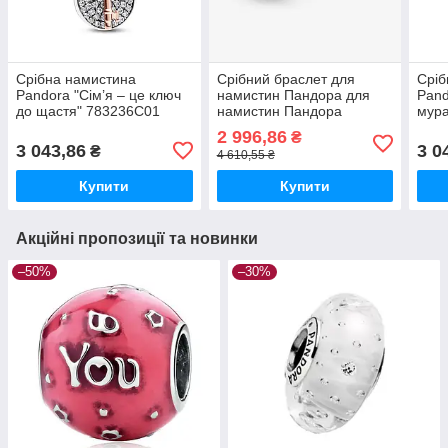
Срібна намистина
Срібний браслет для
Сріб
Pandora "Сім’я – це ключ
намистин Пандора для
Pand
до щастя" 783236C01
намистин Пандора
мура
MasterSem
"Любов з першого укусу
793
2 996,86
₴
Стіч" 17 591683C01
3 043,86
3 0
₴
4 610,55 ₴
MasterSem
Купити
Купити
Акційні пропозиції та новинки
–50%
–30%