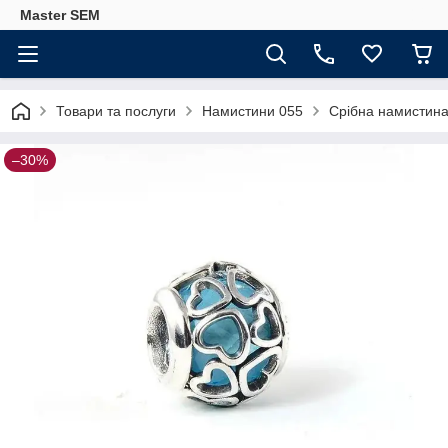
Master SEM
Товари та послуги
Намистини 055
Срібна намистин
–30%