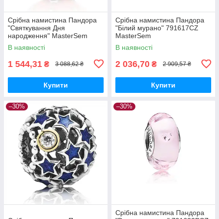
Срібна намистина Пандора
Срібна намистина Пандора
"Святкування Дня
"Білий мурано" 791617CZ
народження" MasterSem
MasterSem
В наявності
В наявності
1 544,31
2 036,70
₴
₴
3 088,62 ₴
2 909,57 ₴
Купити
Купити
–30%
–30%
Срібна намистина Пандора