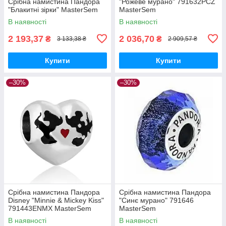
Срібна намистина Пандора
"Рожеве мурано" 791632PCZ
"Блакитні зірки" MasterSem
MasterSem
В наявності
В наявності
2 193,37
2 036,70
₴
₴
3 133,38 ₴
2 909,57 ₴
Купити
Купити
–30%
–30%
Срібна намистина Пандора
Срібна намистина Пандора
Disney "Minnie & Mickey Kiss"
"Синє мурано" 791646
791443ENMX MasterSem
MasterSem
В наявності
В наявності