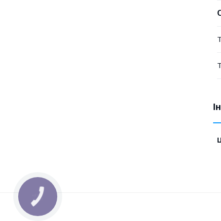
Т
Т
І
Ц
КНОПКА
ЗВ'ЯЗКУ