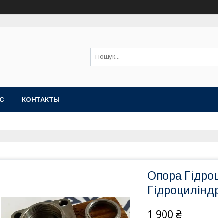
АС
КОНТАКТЫ
Опора Гідроц
Гідроциліндр
1 900 ₴