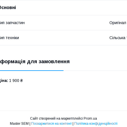
Основні
ип запчастин
Оригінал
ип техніки
Сільська 
нформація для замовлення
іна:
1 900 ₴
Сайт створений на маркетплейсі
Prom.ua
Master SEM |
Поскаржитися на контент
|
Політика конфіденційності