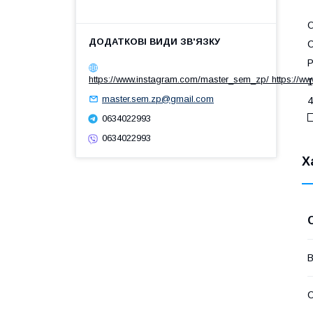
С
Р
https://www.instagram.com/master_sem_zp/ https://w
1
master.sem.zp@gmail.com
4
0634022993
0634022993
Х
В