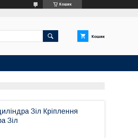
Кошик
Кошик
иліндра Зіл Кріплення
а Зіл