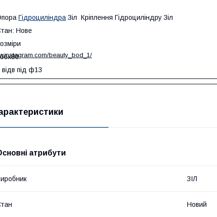
Опора
Гідроциліндра
Зіл Кріплення Гідроциліндру Зіл
тан: Нове
озміри
ww.instagram.com/beauty_bod_1/
06х80
 відв під ф13
арактеристики
Основні атрибути
иробник
ЗІЛ
Стан
Новий