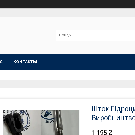
АС
КОНТАКТЫ
Шток Гідроц
Виробництво
1 195 ₴