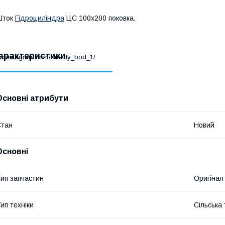
Шток
Гідроциліндра
ЦС 100х200 поковка.
арактеристики
ww.instagram.com/beauty_bod_1/
Основні атрибути
Стан
Новий
Основні
ип запчастин
Оригінал
ип техніки
Сільська 