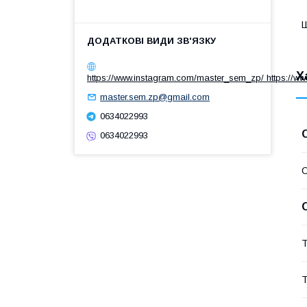
Х
https://www.instagram.com/master_sem_zp/ https://w
master.sem.zp@gmail.com
0634022993
0634022993
Т
Т