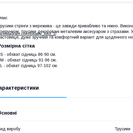
Опис
русики стрінги з мережива - це завжди привабливо та ніжно. Викона
ізерунком, трусики декоровані металевим аксесуаром з стразами. 
ww.instagram.com/beauty_bod_1/
астовиця, дуже зручний та комфортний варіант для щоденного но
Розмірна сітка
 S - обхват сідниць 86-90 см.
 M - обхват сідниць 91-96 см.
 L - обхват сідниць 97-102 см.
арактеристики
Основні
ид виробу
Трусики