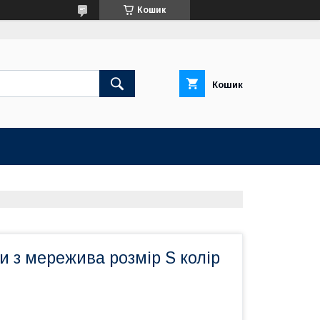
Кошик
Кошик
ги з мережива розмір S колір