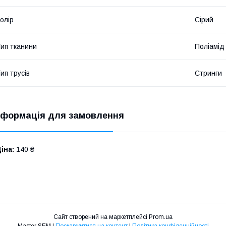
олір
Сірий
ип тканини
Поліамід
ип трусів
Стринги
нформація для замовлення
іна:
140 ₴
Сайт створений на маркетплейсі
Prom.ua
Master SEM |
Поскаржитися на контент
|
Політика конфіденційності