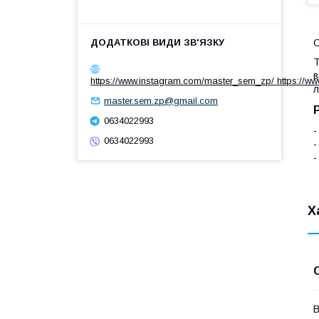
Т
в
https://www.instagram.com/master_sem_zp/ https://w
л
master.sem.zp@gmail.com
0634022993
-
0634022993
-
-
Х
В