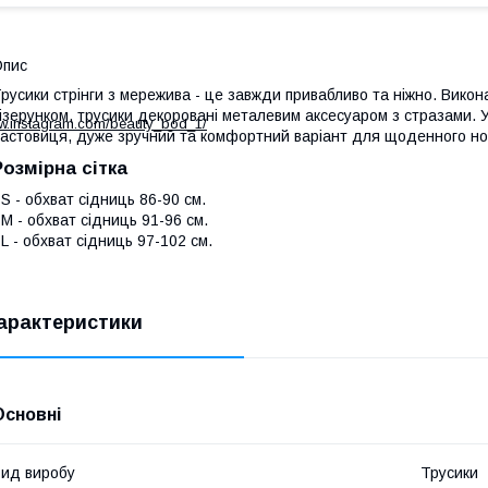
Опис
русики стрінги з мережива - це завжди привабливо та ніжно. Викона
ізерунком, трусики декоровані металевим аксесуаром з стразами. 
ww.instagram.com/beauty_bod_1/
астовиця, дуже зручний та комфортний варіант для щоденного но
Розмірна сітка
 S - обхват сідниць 86-90 см.
 M - обхват сідниць 91-96 см.
 L - обхват сідниць 97-102 см.
арактеристики
Основні
ид виробу
Трусики