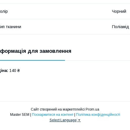
олір
Чорний
ип тканини
Поліамід
нформація для замовлення
іна:
140 ₴
Сайт створений на маркетплейсі
Prom.ua
Master SEM |
Поскаржитися на контент
|
Політика конфіденційності
Select Language
▼