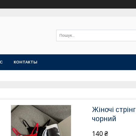
АС
КОНТАКТЫ
Жіночі стрін
чорний
140 ₴