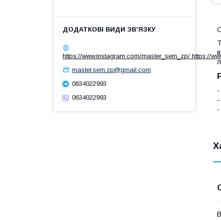
Т
в
https://www.instagram.com/master_sem_zp/ https://w
л
master.sem.zp@gmail.com
0634022993
-
0634022993
-
-
Х
В