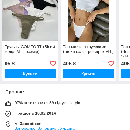
Трусики COMFORT (Білий
Топ майка з трусиками
Топ 
колір, М, L розмір)
(Білий колір, розмір S,M,L)
(Чор
S,M,
95
495
495
₴
₴
Купити
Купити
Про нас
97% позитивних з 89 відгуків за рік
Працює з 18.02.2014
м. Запоріжжя
Запорожье, Запоріжжя, Україна