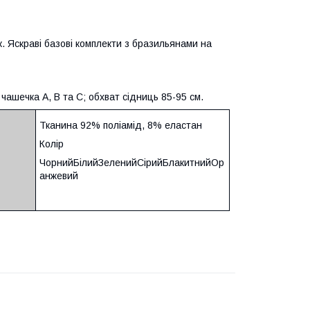
. Яскраві базові комплекти з бразильянами на
, чашечка А, В та С; обхват сідниць 85-95 см.
Тканина 92% поліамід, 8% еластан
Колір
ЧорнийБілийЗеленийСірийБлакитнийОр
анжевий