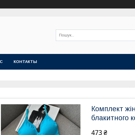
АС
КОНТАКТЫ
Комплект жін
блакитного к
473 ₴