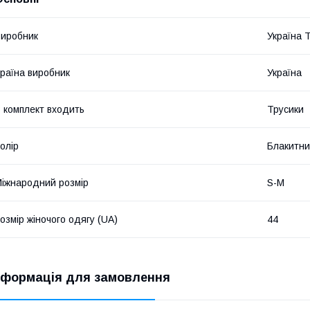
иробник
Україна 
раїна виробник
Україна
 комплект входить
Трусики
олір
Блакитн
іжнародний розмір
S-M
озмір жіночого одягу (UA)
44
нформація для замовлення