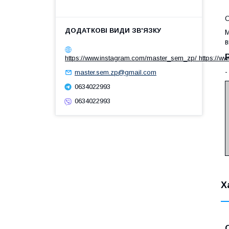
М
в
https://www.instagram.com/master_sem_zp/ https://w
-
master.sem.zp@gmail.com
0634022993
0634022993
Х