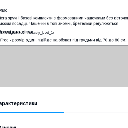
Опис
ега зручні базові комплекти з формованими чашечками без кісточок
исокій посадці. Чашечки в топі зйомні, бретельки регулюються
Розмірна сітка
ww.instagram.com/beauty_bod_1/
 Free - розмір один, підійде на обхват під грудьми від 70 до 80 см.
арактеристики
Основні