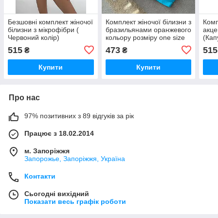
Безшовні комплект жіночої
Комплект жіночої білизни з
Комп
білизни з мікрофібри (
бразильянами оранжевого
акце
Червоний колір)
кольору розміру one size
(Кап
515
473
515
₴
₴
Купити
Купити
Про нас
97% позитивних з 89 відгуків за рік
Працює з 18.02.2014
м. Запоріжжя
Запорожье, Запоріжжя, Україна
Контакти
Сьогодні вихідний
Показати весь графік роботи