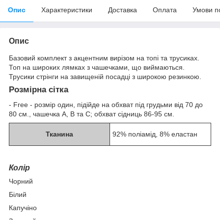
Опис
Характеристики
Доставка
Оплата
Умови п
Опис
Базовий комплект з акцентним вирізом на топі та трусиках.
Топ на широких лямках з чашечками, що виймаються.
Трусики стрінги на завищеній посадці з широкою резинкою.
Розмірна сітка
- Free - розмір один, підійде на обхват під грудьми від 70 до
80 см., чашечка А, В та С; обхват сідниць 86-95 см.
Тканина
92% поліамід, 8% еластан
Колір
Чорний
Білий
Капучіно