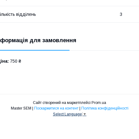
ількість відділень
3
нформація для замовлення
іна:
750 ₴
Сайт створений на маркетплейсі
Prom.ua
Master SEM |
Поскаржитися на контент
|
Політика конфіденційності
Select Language
▼