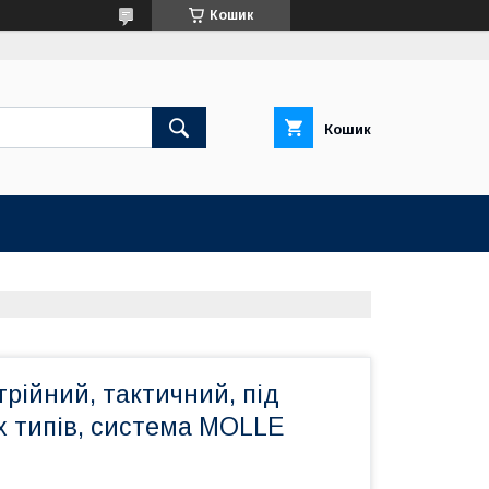
Кошик
Кошик
трійний, тактичний, під
х типів, система MOLLE