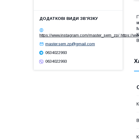
П
м
К
https://www.instagram.com/master_sem_zp/ https://w
В
master.sem.zp@gmail.com
0634022993
Х
0634022993
К
В
К