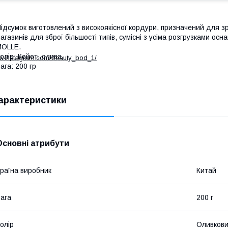
ідсумок виготовлений з високоякісної кордури, призначений для зр
агазинів для зброї більшості типів, сумісні з усіма розгрузками о
MOLLE.
олір: Койот, олива
ww.instagram.com/beauty_bod_1/
ага: 200 гр
арактеристики
Основні атрибути
раїна виробник
Китай
ага
200 г
олір
Оливков