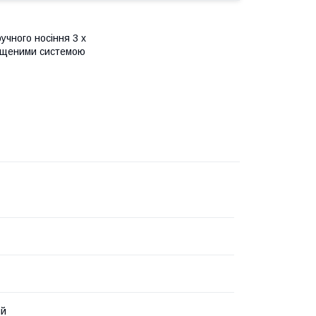
учного носіння 3 х
снащеними системою
ий