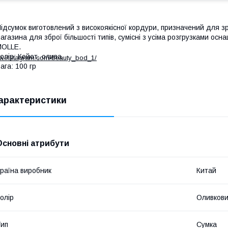
ідсумок виготовлений з високоякісної кордури, призначений для зр
агазина для зброї більшості типів, сумісні з усіма розгрузками о
MOLLE.
олір: Койот, олива
ww.instagram.com/beauty_bod_1/
ага: 100 гр
арактеристики
Основні атрибути
раїна виробник
Китай
олір
Оливков
ип
Сумка