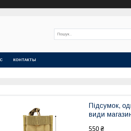
АС
КОНТАКТЫ
Підсумок, од
види магази
550 ₴