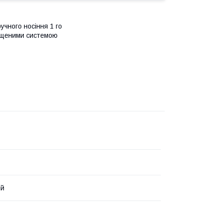
учного носіння 1 го
снащеними системою
ий