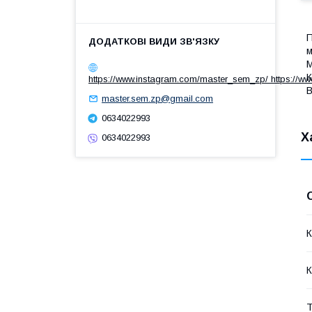
П
м
К
https://www.instagram.com/master_sem_zp/ https://w
В
master.sem.zp@gmail.com
0634022993
Х
0634022993
К
К
Т