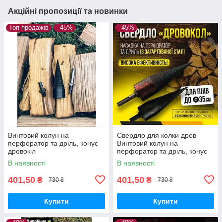
Акційні пропозиції та новинки
Топ продажів
–45%
–45%
Винтовий колун на
Свердло для колки дров
перфоратор та дріль, конус
Винтовий колун на
дровокіл
перфоратор та дріль, конус
дровокіл
В наявності
В наявності
401,50
401,50
₴
₴
730 ₴
730 ₴
Купити
Купити