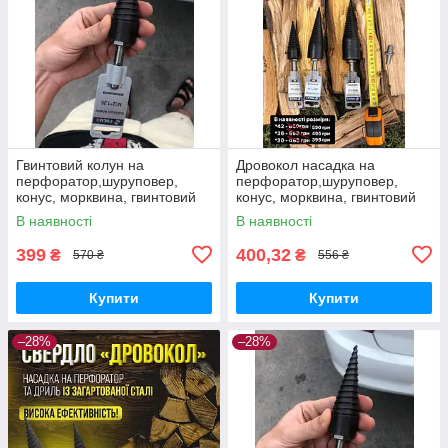
Гвинтовий колун на
Дровокол насадка на
перфоратор,шуруповер,
перфоратор,шуруповер,
конус, морквина, гвинтовий
конус, морквина, гвинтовий
колун для дров.
колун для заготівлі дров.
В наявності
В наявності
399
400,32
₴
₴
570 ₴
556 ₴
Купити
Купити
–28%
–28%