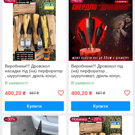
–40%
–40%
Виробники!!! Дровокол
Виробники!!! Дровокол під
насадка під (на) перфоратор
(на) перфоратор ,
, шуруповерт, дриль конус,
шуруповерт, дриль конус,
морквина на перфоратор
морквина на перфоратор
В наявності
В наявності
400,20
400,20
₴
₴
667 ₴
667 ₴
Купити
Купити
–30%
Новинка
–28%