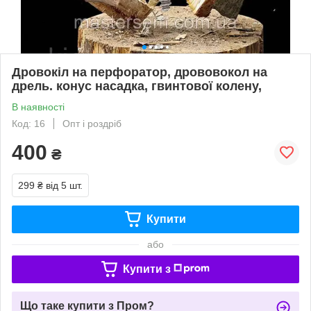
Дровокіл на перфоратор, дрововокол на
дрель. конус насадка, гвинтової колену,
В наявності
Код: 16
Опт і роздріб
400
₴
299 ₴
від 5 шт.
Купити
або
Купити з
Що таке купити з Пром?