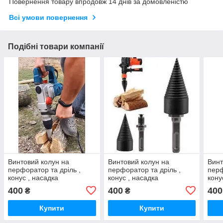
Повернення товару впродовж 14 днів за домовленістю
Всі умови повернення
Подібні товари компанії
Винтовий колун на
Винтовий колун на
Винт
перфоратор та дріль ,
перфоратор та дріль ,
перф
конус , насадка
конус , насадка
кону
400
400
400
₴
₴
Купити
Купити