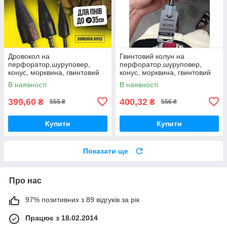
Дровокол на
Гвинтовий колун на
перфоратор,шуруповер,
перфоратор,шуруповер,
конус, морквина, гвинтовий
конус, морквина, гвинтовий
колун для заготівлі дров.
колун для дров.
В наявності
В наявності
399,60
400,32
₴
₴
555 ₴
556 ₴
Купити
Купити
Показати ще
Про нас
97% позитивних з 89 відгуків за рік
Працює з 18.02.2014